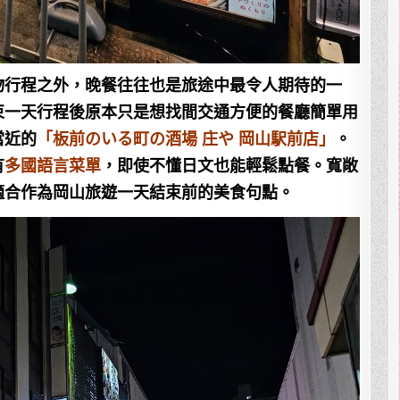
物行程之外，晚餐往往也是旅途中最令人期待的一
束一天行程後原本只是想找間交通方便的餐廳簡單用
當近的
「板前のいる町の酒場 庄や 岡山駅前店」
。
有
多國語言菜單
，即使不懂日文也能輕鬆點餐。寬敞
適合作為岡山旅遊一天結束前的美食句點。