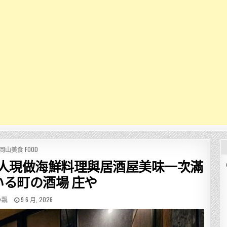
POSTED
岡山美食 FOOD
IN
職人現做海鮮料理與居酒屋美味一次滿
いる町の酒場 庄や
R:
PUBLISHED
小飄
9 6 月, 2026
DATE: