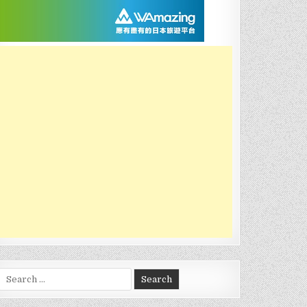
Search
for: