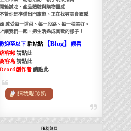
開箱試吃、產品體驗與購物靈感
不管你是準備出門旅遊、正在找尋美食靈感
📸 感受每一道菜、每一段路、每一種美好。
📍讓我們一起，把生活過成喜歡的樣子！
【Blog
】
歡迎至以下
駐站點
觀看
痞客邦
請點此
窩客島
請點此
Dcard創作者
請點此
請我喝珍奶
FB粉絲頁