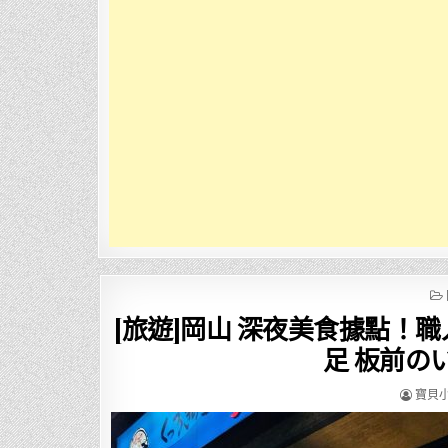
[旅遊]岡山 深夜美食據點！
足 板前の
AUTHO
寶貝