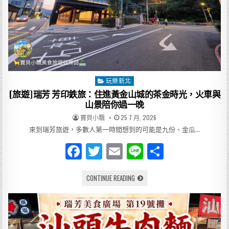
一
次
整
理，
從
市
區、
犬
山
到
白
川
玩樂新北
Posted
鄉
都
in
[旅遊]瑞芳 芳印鉄旅：住進黃金山城的茶金時光，火車與
能
輕
山景陪你過一晚
鬆
玩
AUTHOR:
PUBLISHED
寶貝小飄
25 7 月, 2026
DATE:
來到瑞芳旅遊，多數人第一時間想到的可能是九份、金瓜…
F
T
E
Li
分
a
w
m
n
享
[旅
CONTINUE READING
c
it
ai
e
遊]
瑞
e
te
l
芳
芳
印
b
r
鉄
旅：