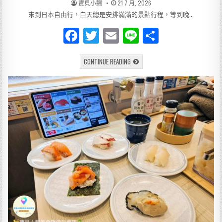
AUTHOR:
PUBLISHED
寶貝小飄
21 7 月, 2026
DATE:
來到日本自由行，白天總是安排滿滿的景點行程，等到晚…
F
T
E
Li
分
a
w
m
n
享
[美
CONTINUE READING
c
it
ai
e
食]
岡
e
te
l
山
24
小
b
r
時
都
o
吃
得
到！
o
松
屋
k
岡
山
站
西
口
店
｜
深
夜
宵
夜
首