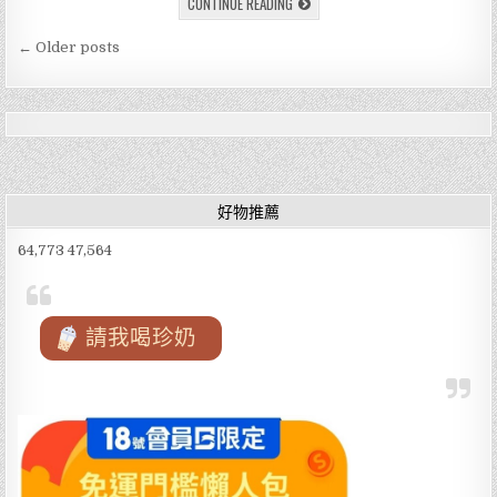
[好
CONTINUE READING
c
it
ai
e
物
推
文
e
te
l
薦]
← Older posts
回
章
家
b
r
不
導
用
o
急
著
覽
鏟
o
屎！
娜
k
芮
家
好物推薦
貓
砂
機
64,773 47,564
評
價
｜
喵
淨
界
請我喝珍奶
貓
砂
機
評
價，
真
正
解
放
雙
手