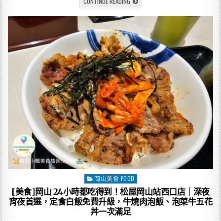
[美
CONTINUE READING
c
it
ai
e
食]
瑞
e
te
l
芳
美
食
b
r
不
只
o
龍
鳳
腿！
o
第
19
k
號
攤
汕
頭
牛
肉
麵，
咖
哩
沙
茶
炒
出
近
半
岡山美食 FOOD
Posted
世
紀
in
[美食]岡山 24小時都吃得到！松屋岡山站西口店｜深夜
老
味
宵夜首選，定食白飯免費升級，牛燒肉泡飯、泡菜牛五花
道
丼一次滿足