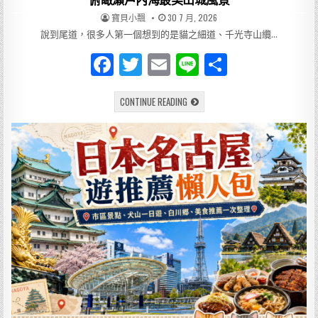
俯瞰瀨戶內海最美山城風景
AUTHOR:
PUBLISHED
寶貝小飄
30 7 月, 2026
DATE:
說到尾道，很多人第一個想到的是貓之細道、千光寺山纜…
F
T
E
Li
分
a
w
m
n
享
[旅
CONTINUE READING
c
it
ai
e
遊]
廣
e
te
l
島
走
進
b
r
1200
年
o
的
千
光
o
寺！
懸
k
崖
上
的
朱
紅
古
剎，
俯
瞰
瀨
戶