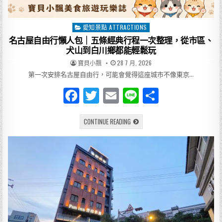
內
海
最
美
愛知景點 ATTRACTIONS
Posted
山
城
in
名古屋自由行懶人包｜五條經典行程一次整理，從市區、
風
景
犬山到白川鄉都能輕鬆玩
AUTHOR:
PUBLISHED
寶貝小飄
28 7 月, 2026
DATE:
第一次安排名古屋自由行，可能會覺得這座城市不像東京…
F
T
E
Li
分
a
w
m
n
享
名
CONTINUE READING
c
it
ai
e
古
屋
e
te
l
自
由
行
b
r
懶
人
o
包
｜
五
o
條
經
k
典
行
程