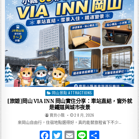
懶
b
r
人
包
o
｜
六
條
o
經
典
k
行
程、
住
宿
交
通、
美
食
推
薦
一
次
整
理，
從
岡山景點 ATTRACTIONS
Posted
桃
太
in
[旅遊]岡山 VIA INN 岡山實住分享：車站直結，窗外就
郎
故
是鐵道與城市夜景
鄉
玩
AUTHOR:
PUBLISHED
寶貝小飄
2 8 月, 2026
到
DATE:
瀨
來岡山自由行，住宿地點選得好，真的能替旅程省下不少…
戶
內
F
T
E
Li
分
海