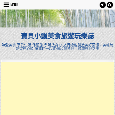
Skip
MENU
to
content
寶貝小飄美食旅遊玩樂誌
熱愛美食 享受生活 休憩旅行 解放身心 旅行總能製造美好回憶，美味總
能留在心頭 讓我們一起走遍台灣各地，體驗在地之美