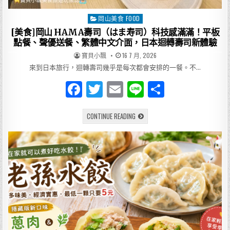
選，
定
食
岡山美食 FOOD
Posted
白
飯
in
[美食]岡山 HAMA壽司（はま寿司）科技感滿滿！平板
免
費
點餐、聲優送餐、繁體中文介面，日本迴轉壽司新體驗
升
級，
AUTHOR:
PUBLISHED
寶貝小飄
16 7 月, 2026
牛
DATE:
燒
來到日本旅行，迴轉壽司幾乎是每次都會安排的一餐。不…
肉
泡
F
T
E
Li
分
飯、
泡
菜
a
w
m
n
享
牛
五
[美
CONTINUE READING
c
it
ai
e
花
食]
丼
岡
一
e
te
l
山
次
HAMA
滿
壽
b
r
足
司
（は
o
ま
寿
司）
o
科
技
k
感
滿
滿！
平
板