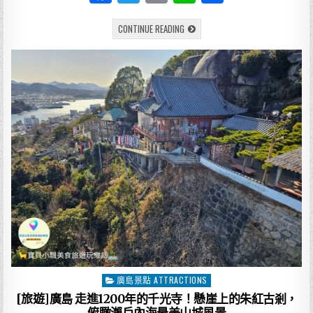
a
w
m
n
享
[旅
CONTINUE READING
c
it
ai
e
遊]
岡
e
te
l
山
VIA
INN
b
r
岡
山
o
實
住
分
o
享：
車
k
站
直
結，
窗
外
就
是
鐵
道
與
城
市
夜
景
廣島景點 ATTRACTIONS
Posted
in
[旅遊]廣島 走進1200年的千光寺！懸崖上的朱紅古剎，