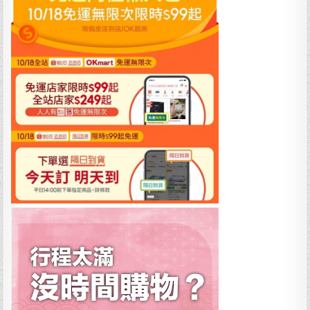
的
防
夾
自
動
貓
砂
機
推
薦，
開
放
式
自
動
貓
砂
盆
推
薦