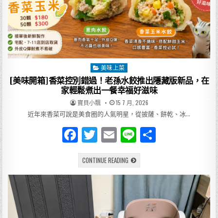
點
餐、
聲
優
送
餐、
繁
體
中
文
美味上菜
Posted
介
面，
in
[美味開箱]香菜控別錯過！老孫水餃推出隱藏版新品，在
日
本
家輕鬆煮出一餐幸福好滋味
迴
轉
AUTHOR:
PUBLISHED
寶貝小飄
15 7 月, 2026
壽
DATE:
司
近年來香菜可說是美食圈的人氣明星，從披薩、餅乾、冰…
新
體
F
T
E
Li
分
驗
a
w
m
n
享
[美
CONTINUE READING
c
it
ai
e
味
開
e
te
l
箱]
香
菜
b
r
控
別
o
錯
過！