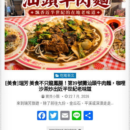
o
住
進
黃
o
金
山
k
城
的
茶
金
時
光，
火
車
與
山
景
陪
你
過
一
吃喝新北
Posted
晚
in
[美食]瑞芳 美食不只龍鳳腿！第19號攤汕頭牛肉麵，咖哩
沙茶炒出近半世紀老味道
AUTHOR:
PUBLISHED
寶貝小飄
22 7 月, 2026
DATE:
來到瑞芳旅遊，除了前往九份、金瓜石、平溪或深澳走走…
F
T
E
Li
分
a
w
m
n
享