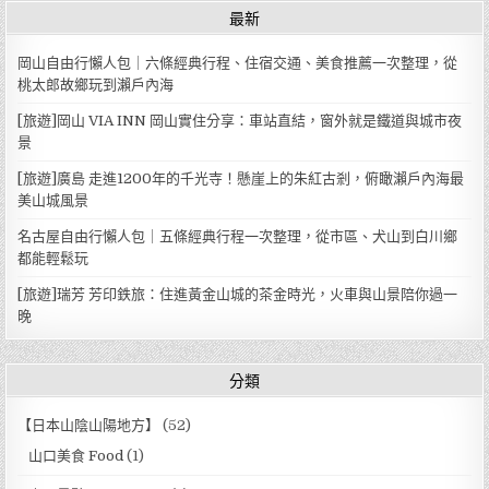
最新
岡山自由行懶人包｜六條經典行程、住宿交通、美食推薦一次整理，從
桃太郎故鄉玩到瀨戶內海
[旅遊]岡山 VIA INN 岡山實住分享：車站直結，窗外就是鐵道與城市夜
景
[旅遊]廣島 走進1200年的千光寺！懸崖上的朱紅古剎，俯瞰瀨戶內海最
美山城風景
名古屋自由行懶人包｜五條經典行程一次整理，從市區、犬山到白川鄉
都能輕鬆玩
[旅遊]瑞芳 芳印鉄旅：住進黃金山城的茶金時光，火車與山景陪你過一
晚
分類
【日本山陰山陽地方】
(52)
山口美食 Food
(1)