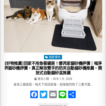
老
o
孫
水
k
餃
推
出
隱
藏
版
新
品，
在
家
輕
鬆
煮
出
一
寵愛寶貝
Posted
餐
幸
in
[好物推薦]回家不用急著鏟屎！娜芮家貓砂機評價｜喵淨
福
好
界貓砂機評價，真正解放雙手的防夾自動貓砂機推薦，開
滋
放式自動貓砂盆推薦
味
AUTHOR:
PUBLISHED
寶貝小飄
15 7 月, 2026
DATE:
身為三貓家庭，每天下班回家後，迎接我的除了三隻可愛…
F
T
E
Li
分
a
w
m
n
享