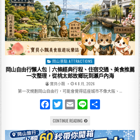
岡山景點 ATTRACTIONS
Posted
in
岡山自由行懶人包｜六條經典行程、住宿交通、美食推薦
一次整理，從桃太郎故鄉玩到瀨戶內海
AUTHOR:
PUBLISHED
寶貝小飄
4 8 月, 2026
DATE:
第一次規劃岡山自由行，可能會覺得這座城市不像大阪、…
F
T
E
Li
分
a
w
m
n
享
岡
CONTINUE READING
c
it
ai
e
山
自
e
te
l
由
行