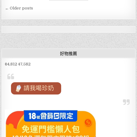
日
文
e
te
l
本
← Older posts
走
章
進
b
r
維
導
新
o
歷
史
覽
核
o
心
鹿
k
兒
島
好物推薦
維
新
故
64,812 47,582
鄉
館：
與
偉
人
同
請我喝珍奶
行
的
時
光
之
旅