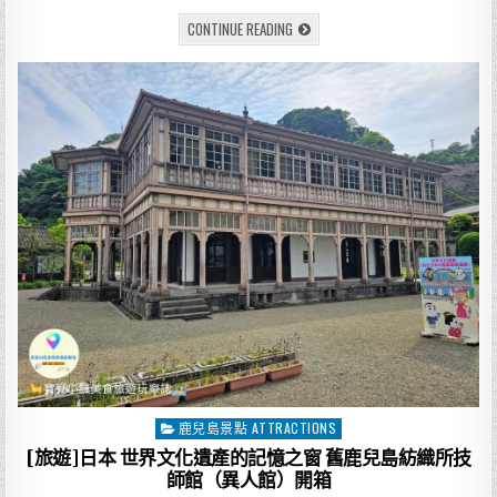
a
w
m
n
享
[旅
CONTINUE READING
c
it
ai
e
遊]
日
e
te
l
本
鹿
兒
b
r
島
最
o
美
庭
園
o
×
貓
k
神
社
巡
禮
仙
巖
園
遠
望
櫻
島，
尋
訪
篤
姬
鹿兒島景點 ATTRACTIONS
Posted
足
跡
in
[旅遊]日本 世界文化遺產的記憶之窗 舊鹿兒島紡織所技
的
絕
師館（異人館）開箱
景