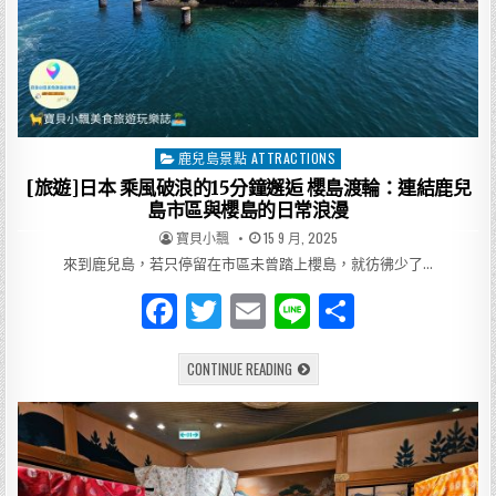
島，
感
受
大
自
然
的
脈
動
鹿兒島景點 ATTRACTIONS
Posted
in
[旅遊]日本 乘風破浪的15分鐘邂逅 櫻島渡輪：連結鹿兒
島市區與櫻島的日常浪漫
AUTHOR:
PUBLISHED
寶貝小飄
15 9 月, 2025
DATE:
來到鹿兒島，若只停留在市區未曾踏上櫻島，就彷彿少了…
F
T
E
Li
分
a
w
m
n
享
[旅
CONTINUE READING
c
it
ai
e
遊]
日
e
te
l
本
乘
風
b
r
破
浪
o
的