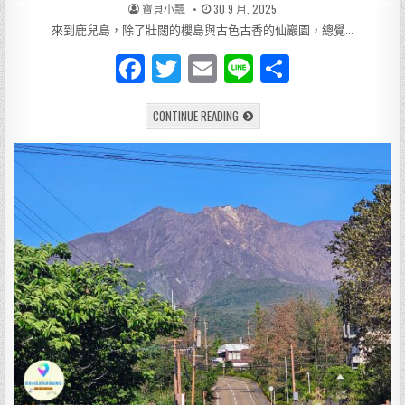
之
AUTHOR:
PUBLISHED
寶貝小飄
30 9 月, 2025
旅
DATE:
來到鹿兒島，除了壯闊的櫻島與古色古香的仙巖園，總覺…
F
T
E
Li
分
a
w
m
n
享
[旅
CONTINUE READING
c
it
ai
e
遊]
日
e
te
l
本
世
界
b
r
文
化
o
遺
產
的
o
記
憶
k
之
窗
舊
鹿
兒
島
紡
織
所
技
師
館