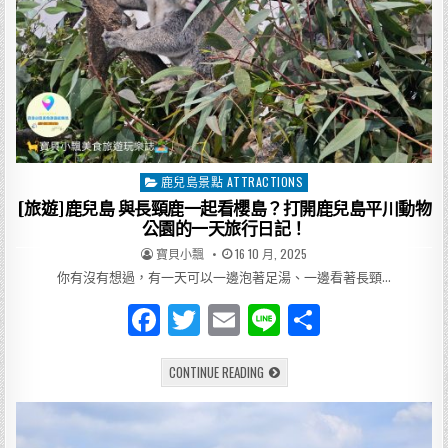
ガ
ー
餃
子
会
舘
鹿
兒
島
店
的
中
華
味
鹿兒島景點 ATTRACTIONS
Posted
覺
饗
in
[旅遊]鹿兒島 與長頸鹿一起看櫻島？打開鹿兒島平川動物
宴
公園的一天旅行日記！
AUTHOR:
PUBLISHED
寶貝小飄
16 10 月, 2025
DATE:
你有沒有想過，有一天可以一邊泡著足湯、一邊看著長頸…
F
T
E
Li
分
a
w
m
n
享
[旅
CONTINUE READING
c
it
ai
e
遊]
鹿
e
te
l
兒
島
與
b
r