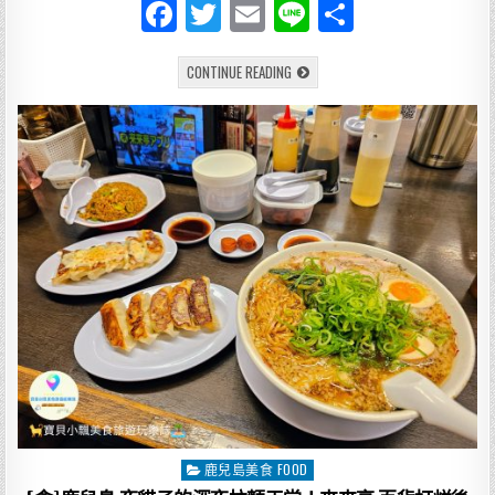
F
T
E
Li
分
a
w
m
n
享
[旅
CONTINUE READING
c
it
ai
e
遊
懶
e
te
l
人
包]
🇯🇵
b
r
日
本
o
長
崎
五
o
日
遊
k
推
薦
懶
人
包
景
點、
美
食、
交
通
一
次
搞
定！
鹿兒島美食 FOOD
Posted
in