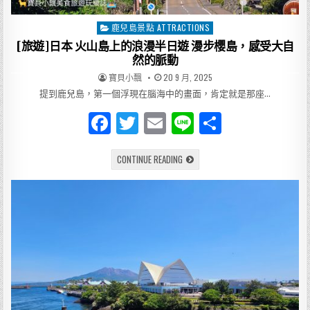
（異
人
館）
鹿兒島景點 ATTRACTIONS
Posted
開
箱
in
[旅遊]日本 火山島上的浪漫半日遊 漫步櫻島，感受大自
然的脈動
AUTHOR:
PUBLISHED
寶貝小飄
20 9 月, 2025
DATE:
提到鹿兒島，第一個浮現在腦海中的畫面，肯定就是那座…
F
T
E
Li
分
a
w
m
n
享
[旅
CONTINUE READING
c
it
ai
e
遊]
日
e
te
l
本
火
山
b
r
島
上
o
的
浪
漫
o
半
日
k
遊
漫
步
櫻