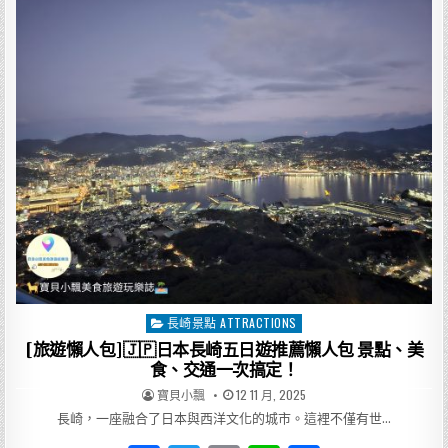
e
te
l
人
包]
鹿
b
r
兒
島
o
四
日
遊
o
推
薦
k
懶
人
包
歷
史
×
路
面
電
車
×
櫻
島
火
山
長崎景點 ATTRACTIONS
Posted
×
天
in
[旅遊懶人包]🇯🇵日本長崎五日遊推薦懶人包 景點、美
文
館
食、交通一次搞定！
美
食
AUTHOR:
PUBLISHED
寶貝小飄
12 11 月, 2025
DATE:
長崎，一座融合了日本與西洋文化的城市。這裡不僅有世…