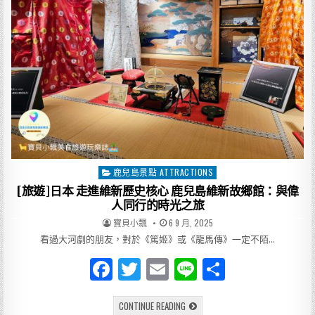
15
分
o
鐘
邂
k
逅
櫻
島
渡
輪：
連
結
鹿
兒
島
市
區
與
櫻
島
鹿兒島景點 ATTRACTIONS
Posted
的
日
in
[旅遊]日本 走進維新歷史核心 鹿兒島維新故鄉館：與偉
常
浪
人同行的時光之旅
漫
AUTHOR:
PUBLISHED
寶貝小飄
6 9 月, 2025
DATE:
看過大河劇的朋友，對於《篤姬》或《龍馬傳》一定不陌…
F
T
E
Li
分
a
w
m
n
享
[旅
CONTINUE READING
c
it
ai
e
遊]