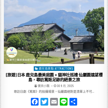
長
頸
o
鹿
一
起
o
看
櫻
k
島？
打
開
鹿
兒
島
平
川
動
物
公
園
的
一
天
鹿兒島景點 ATTRACTIONS
Posted
旅
行
in
[旅遊]日本 鹿兒島最美庭園 × 貓神社巡禮 仙巖園遠望櫻
日
記！
島，尋訪篤姬足跡的絕景之旅
AUTHOR:
PUBLISHED
寶貝小飄
30 9 月, 2025
DATE:
尋訪日劇《篤姬》的拍攝場景，仙巖園絕對是清單上不可…
F
T
E
Li
分