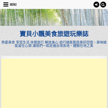
Skip
MENU
to
content
寶貝小飄美食旅遊玩樂誌
熱愛美食 享受生活 休憩旅行 解放身心 旅行總能製造美好回憶，美味總
能留在心頭 讓我們一起走遍台灣各地，體驗在地之美