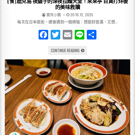
[食]鹿兒島 夜貓子的深夜拉麵天堂！來來亭 百貨打烊後
的美味救贖
AUTHOR:
PUBLISHED
寶貝小飄
20 10 月, 2025
DATE:
每次在日本逛街，總會遇到一個煩惱：想逛好逛滿、又想…
F
T
E
Li
分
a
w
m
n
享
[食]
CONTINUE READING
c
it
ai
e
鹿
兒
e
te
l
島
夜
貓
b
r
子
的
o
深
夜
拉
o
麵
天
k
堂！
來
來
亭
百
貨
打
烊
後