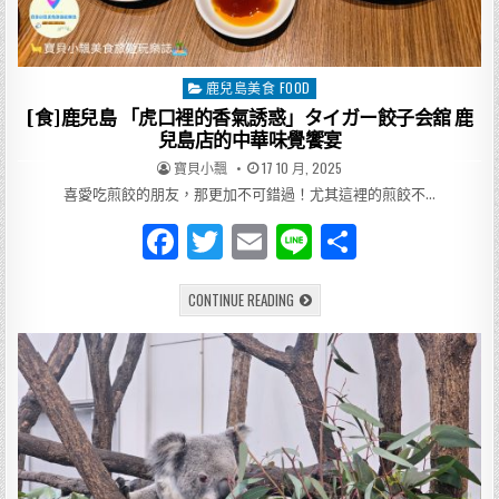
的
美
味
救
贖
鹿兒島美食 FOOD
Posted
in
[食]鹿兒島 「虎口裡的香氣誘惑」タイガー餃子会舘 鹿
兒島店的中華味覺饗宴
AUTHOR:
PUBLISHED
寶貝小飄
17 10 月, 2025
DATE:
喜愛吃煎餃的朋友，那更加不可錯過！尤其這裡的煎餃不…
F
T
E
Li
分
a
w
m
n
享
[食]
CONTINUE READING
c
it
ai
e
鹿
兒
e
te
l
島
「虎
口
b
r
裡
的
o
香
氣
誘
o
惑」
タ
k
イ