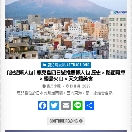
鹿兒島景點 ATTRACTIONS
Posted
in
[旅遊懶人包] 鹿兒島四日遊推薦懶人包 歷史 × 路面電車
× 櫻島火山 × 天文館美食
AUTHOR:
PUBLISHED
寶貝小飄
13 11 月, 2025
DATE:
鹿兒島位於日本九州最南端，面向東海，是一座結合自然…
F
T
E
Li
分
a
w
m
n
享
[旅
CONTINUE READING
c
it
ai
e
遊
懶