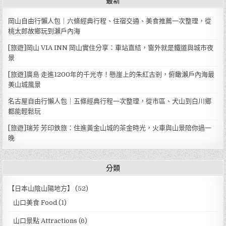
岡山自由行懶人包｜六條經典行程、住宿交通、美食推薦一次整理，從
桃太郎故鄉玩到瀨戶內海
[旅遊]岡山 VIA INN 岡山實住分享：車站直結，窗外就是鐵道與城市夜
景
[旅遊]廣島 走進1200年的千光寺！懸崖上的朱紅古剎，俯瞰瀨戶內海最
美山城風景
名古屋自由行懶人包｜五條經典行程一次整理，從市區、犬山到白川鄉
都能輕鬆玩
[旅遊]瑞芳 芳印鉄旅：住進黃金山城的茶金時光，火車與山景陪你過一
晚
分類
【日本山陰山陽地方】
(52)
山口美食 Food
(1)
山口景點 Attractions
(6)