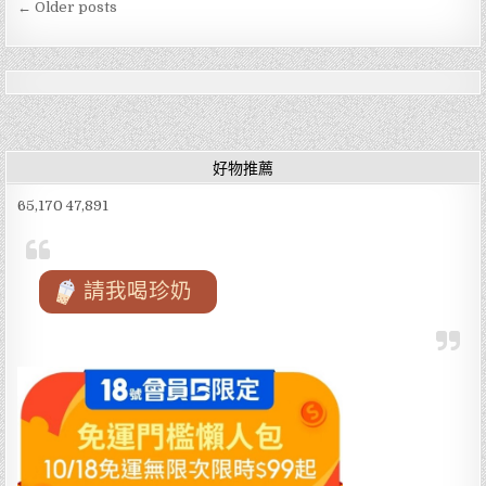
文
e
te
l
文
← Older posts
化
章
路
b
r
夜
導
市
o
旁
文
覽
化
o
火
雞
k
肉
飯
好物推薦
鮮
嫩
火
65,170 47,891
雞
腿
肉
片
飯、
金
請我喝珍奶
粹
滷
肉
飯，
每
一
口
都
是
幸
福
的
滋
味！