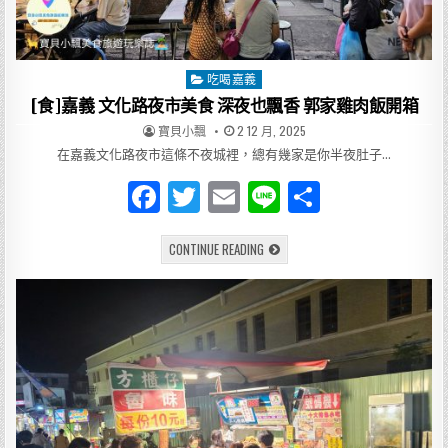
的
家
常
味，
讓
人
吃喝嘉義
Posted
一
吃
in
[食]嘉義 文化路夜市美食 深夜也飄香 郭家雞肉飯開箱
就
愛
AUTHOR:
PUBLISHED
寶貝小飄
2 12 月, 2025
上
DATE:
在嘉義文化路夜市這條不夜城裡，總有幾家是你半夜肚子…
F
T
E
Li
分
a
w
m
n
享
[食]
CONTINUE READING
c
it
ai
e
嘉
義
e
te
l
文
化
路
b
r
夜
市
o
美
食
深
o
夜
也
k
飄
香
郭