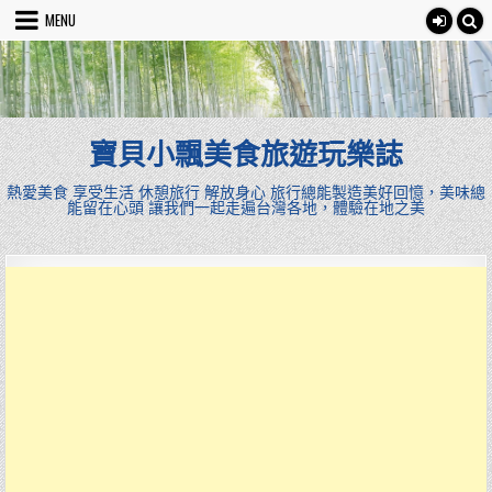
Skip
MENU
to
content
寶貝小飄美食旅遊玩樂誌
熱愛美食 享受生活 休憩旅行 解放身心 旅行總能製造美好回憶，美味總
能留在心頭 讓我們一起走遍台灣各地，體驗在地之美