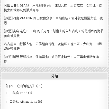
岡山自由行懶人包｜六條經典行程、住宿交通、美食推薦一次整理，從
桃太郎故鄉玩到瀨戶內海
[旅遊]岡山 VIA INN 岡山實住分享：車站直結，窗外就是鐵道與城市夜
景
[旅遊]廣島 走進1200年的千光寺！懸崖上的朱紅古剎，俯瞰瀨戶內海最
美山城風景
名古屋自由行懶人包｜五條經典行程一次整理，從市區、犬山到白川鄉
都能輕鬆玩
[旅遊]瑞芳 芳印鉄旅：住進黃金山城的茶金時光，火車與山景陪你過一
晚
分類
【日本山陰山陽地方】
(52)
山口美食 Food
(1)
山口景點 Attractions
(6)