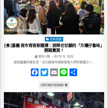
家
雞
肉
飯
開
箱
吃喝嘉義
Posted
in
[食]嘉義 夜市宵夜新選擇：排隊也甘願的「方櫃仔魯味」
開箱實測！
AUTHOR:
PUBLISHED
寶貝小飄
1 12 月, 2025
DATE:
說到嘉義的夜生活，文化路夜市絕對是旅人們的首選之一…
F
T
E
Li
分
a
w
m
n
享
[食]
CONTINUE READING
c
it
ai
e
嘉
義
e
te
l
夜
市
宵
b
r
夜
新