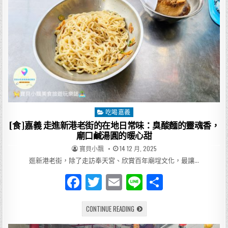
吃喝嘉義
Posted
in
[食]嘉義 走進新港老街的在地日常味：臭酸麵的靈魂香，
廟口鹹湯圓的暖心甜
AUTHOR:
PUBLISHED
寶貝小飄
14 12 月, 2025
DATE:
逛新港老街，除了走訪奉天宮、欣賞百年廟埕文化，最讓…
F
T
E
Li
分
a
w
m
n
享
[食]
CONTINUE READING
c
it
ai
e
嘉
義