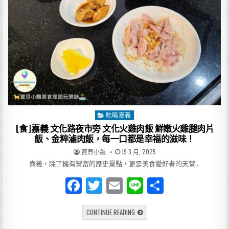
o
人
私
k
藏
的
傳
統
美
味，
皮
薄
餡
多、
滷
味
入
味，
絕
吃喝嘉義
Posted
對
值
in
[食]嘉義 文化路夜市旁 文化火雞肉飯 鮮嫩火雞腿肉片
得
一
飯、金粹滷肉飯，每一口都是幸福的滋味！
試！
AUTHOR:
PUBLISHED
寶貝小飄
19 3 月, 2025
DATE:
嘉義，除了擁有豐富的歷史景點，更是美食愛好者的天堂…
F
T
E
Li
分
a
w
m
n
享
[食]
CONTINUE READING
c
it
ai
e
嘉
義