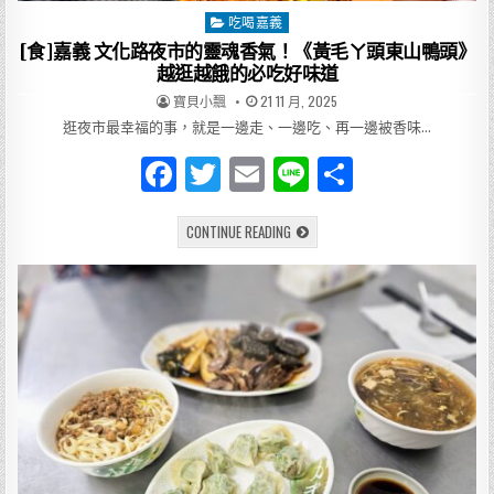
碗
吃喝嘉義
Posted
豆
香
in
[食]嘉義 文化路夜市的靈魂香氣！《黃毛ㄚ頭東山鴨頭》
讓
你
越逛越餓的必吃好味道
回
不
AUTHOR:
PUBLISHED
寶貝小飄
21 11 月, 2025
去
DATE:
逛夜市最幸福的事，就是一邊走、一邊吃、再一邊被香味…
F
T
E
Li
分
a
w
m
n
享
[食]
CONTINUE READING
c
it
ai
e
嘉
義
e
te
l
文
化
路
b
r
夜
市
o
的
靈
魂
o
香
氣！
k
《黃
毛
ㄚ
頭
東
山