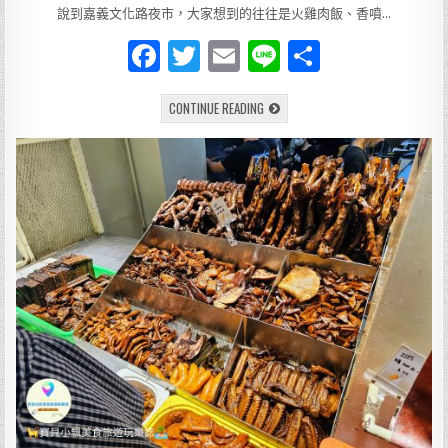
DATE:
說到嘉義文化路夜市，大家想到的往往是火雞肉飯、香噴…
F
T
E
Li
分
a
w
m
n
享
[食]
CONTINUE READING
c
it
ai
e
嘉
義
e
te
l
深
夜
的
b
r
溫
柔
o
系
甜
點
o
嘉
義
k
文
化
路
夜
市
必
吃
的
胡
媽
媽
豆
花，
一