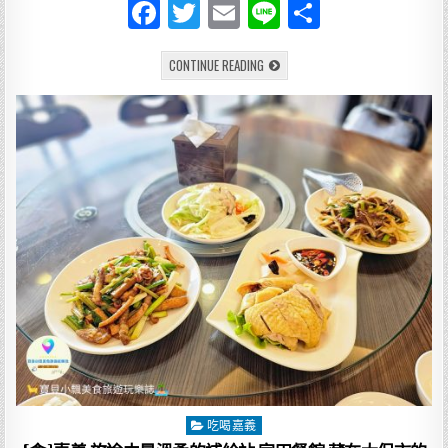
F
T
E
Li
分
a
w
m
n
享
[美
CONTINUE READING
c
it
ai
e
食]
嘉
e
te
l
義
一
碗
b
r
羹
香・
o
一
粽
入
o
魂
新
k
港
老
街
最
迷
人
的
在
地
雙
美
食
新
港
鴨
吃喝嘉義
Posted
肉
羹
in