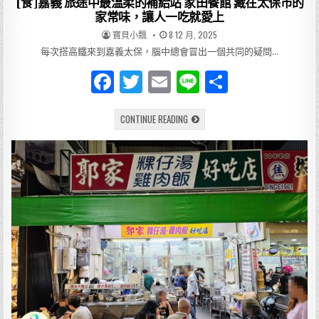
[食]嘉義 旅途中最溫柔的補給站 家田餐館 藏在太保市的
×
新
家常味，讓人一吃就愛上
港
肉
AUTHOR:
PUBLISHED
寶貝小飄
8 12 月, 2025
粽
DATE:
秀
每次搭高鐵來到嘉義太保，腦中總會冒出一個共同的疑問…
F
T
E
Li
分
a
w
m
n
享
[食]
CONTINUE READING
c
it
ai
e
嘉
義
e
te
l
旅
途
中
b
r
最
溫
o
柔
的
補
o
給
站
k
家
田
餐
館
藏
在
太
保
市