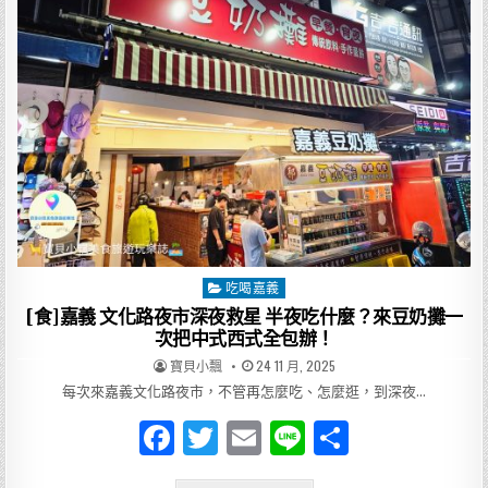
o
選
擇：
排
o
隊
也
k
甘
願
的
「方
櫃
仔
魯
味」
開
箱
實
測！
吃喝嘉義
Posted
in
[食]嘉義 文化路夜市深夜救星 半夜吃什麼？來豆奶攤一
次把中式西式全包辦！
AUTHOR:
PUBLISHED
寶貝小飄
24 11 月, 2025
DATE:
每次來嘉義文化路夜市，不管再怎麼吃、怎麼逛，到深夜…
F
T
E
Li
分
a
w
m
n
享