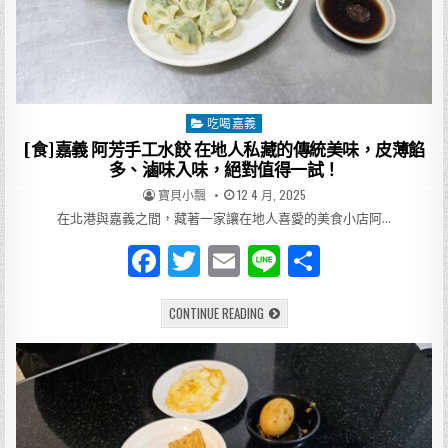
鴨
頭》
越
逛
越
餓
的
必
吃
吃喝嘉義
Posted
好
味
in
[食]嘉義 阿芳手工水餃 在地人私藏的傳統美味，皮薄餡
道
多、滷味入味，絕對值得一試！
AUTHOR:
PUBLISHED
寶貝小飄
12 4 月, 2025
DATE:
在北港與嘉義之間，藏著一家讓在地人喜愛的美食小店阿…
F
T
E
Li
分
a
w
m
n
享
[食]
CONTINUE READING
c
it
ai
e
嘉
義
e
te
l
阿
芳
手
b
r
工
水
o
餃
在
地