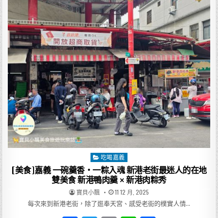
e
te
l
走
進
新
b
r
港
老
o
街
的
在
o
地
日
k
常
味：
臭
酸
麵
的
靈
魂
香，
廟
口
鹹
湯
圓
的
吃喝嘉義
Posted
暖
心
in
[美食]嘉義 一碗羹香・一粽入魂 新港老街最迷人的在地
甜
雙美食 新港鴨肉羹 × 新港肉粽秀
AUTHOR:
PUBLISHED
寶貝小飄
11 12 月, 2025
DATE:
每次來到新港老街，除了逛奉天宮、感受老街的樸實人情…