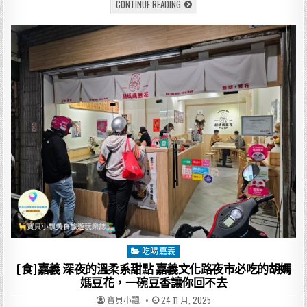
[食]
CONTINUE READING
c
it
ai
e
嘉
義
e
te
l
文
化
路
b
r
夜
市
o
深
夜
救
o
星
半
k
夜
吃
什
麼？
來
豆
奶
攤
一
次
把
中
式
西
式
吃喝嘉義
Posted
全
包
in
[食]嘉義 深夜的溫柔系甜點 嘉義文化路夜市必吃的胡媽
辦！
媽豆花，一碗豆香讓你回不去
AUTHOR:
PUBLISHED
寶貝小飄
24 11 月, 2025