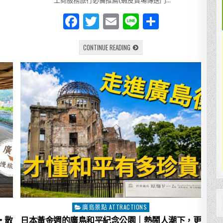
工商服務旅行必備推薦(蝦皮賣場傳送門…
攻
略
F
T
E
Li
分
｜
小
飄
a
w
m
n
享
慢
慢
【小
CONTINUE READING
c
it
ai
e
玩
飄
慢
e
te
l
慢
玩】
廣
b
r
島
花
o
卉
節
實
o
況
漫
k
遊
｜
160
萬
人
共
襄
盛
舉
的
和
平
廣島景點 ATTRACTIONS
Posted
慶
典
in
・散
日本黃金週的廣島和平紀念公園｜熱鬧人潮下，更
｜