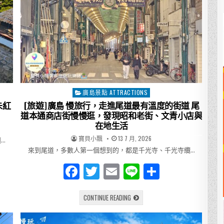
廣島景點 ATTRACTIONS
Posted
in
朱紅
[旅遊]廣島 慢旅行，走進尾道最有溫度的街道 尾
道本通商店街慢慢逛，發現昭和老街、文青小店與
在地生活
AUTHOR:
PUBLISHED
寶貝小飄
13 7 月, 2026
…
DATE:
來到尾道，多數人第一個想到的，都是千光寺、千光寺纜…
F
T
E
Li
分
a
w
m
n
享
[旅
CONTINUE READING
c
it
ai
e
遊]
廣
e
te
l
島
慢