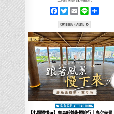
工商服務旅行必備推薦(…
最
療
F
T
E
Li
分
癒
的
風
a
w
m
n
享
景
【廣
CONTINUE READING
c
it
ai
e
島
縮
e
te
l
景
園】
一
b
r
步
一
o
景
的
日
o
式
庭
k
園
散
策！
原
爆
後
重
生
的
絕
美
名
廣島景點 ATTRACTIONS
Posted
園
｜
in
【小飄慢慢玩】廣島紙鶴塔慢旅行｜高空美景
小