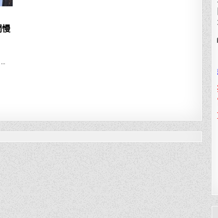
受
和
平
的
間慢
珍
貴
【小
飄
慢
慢
…
玩】