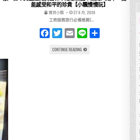
黃
能感受和平的珍貴【小飄慢慢玩】
金
週
AUTHOR:
PUBLISHED
寶貝小飄
27 6 月, 2026
限
DATE:
定
工商服務旅行必備推薦(…
盛
事
F
T
E
Li
分
a
w
m
n
享
日
CONTINUE READING
c
it
ai
e
本
黃
e
te
l
金
週
的
b
r
廣
島
o
和
平
紀
o
念
公
k
園
｜
熱
鬧
人
潮
下，
更
能
感