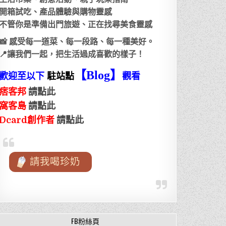
開箱試吃、產品體驗與購物靈感
不管你是準備出門旅遊、正在找尋美食靈感
📸 感受每一道菜、每一段路、每一種美好。
📍讓我們一起，把生活過成喜歡的樣子！
【Blog
】
歡迎至以下
駐站點
觀看
痞客邦
請點此
窩客島
請點此
Dcard創作者
請點此
請我喝珍奶
FB粉絲頁