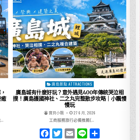
旅
b
r
行，
走
o
進
尾
道
o
最
有
k
溫
度
的
街
道
尾
道
本
通
商
店
街
廣島景點 ATTRACTIONS
Posted
慢
慢
in
車，
廣島城有什麼好玩？意外遇見400年傳統哭泣相
逛，
發
療癒
撲！廣島護國神社、二之丸完整散步攻略｜小飄慢
現
慢玩
昭
和
AUTHOR:
PUBLISHED
寶貝小飄
27 6 月, 2026
老
DATE:
街、
…
工商服務旅行必備推薦(…
文
青
小
F
T
E
Li
分
店
與