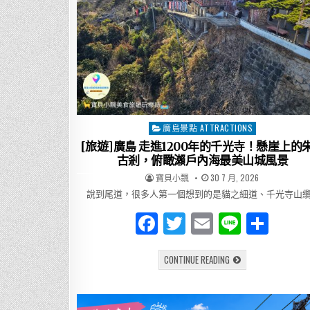
廣島景點 ATTRACTIONS
Posted
in
[旅遊]廣島 走進1200年的千光寺！懸崖上的
古剎，俯瞰瀨戶內海最美山城風景
AUTHOR:
PUBLISHED
寶貝小飄
30 7 月, 2026
DATE:
說到尾道，很多人第一個想到的是貓之細道、千光寺山纜
F
T
E
Li
分
a
w
m
n
享
[旅
CONTINUE READING
c
it
ai
e
遊]
廣
e
te
l
島
走
進