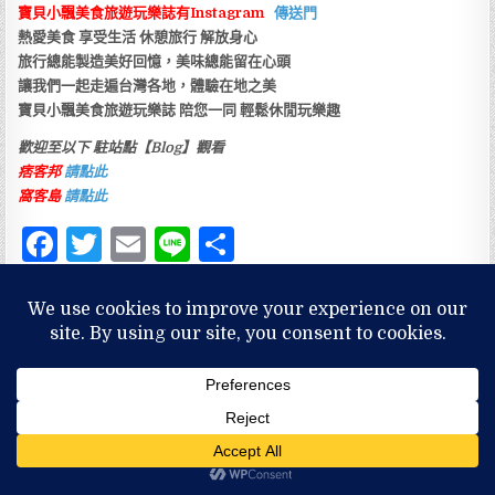
寶貝小飄美食旅遊玩樂誌有Instagram
傳送門
熱愛美食 享受生活 休憩旅行 解放身心
旅行總能製造美好回憶，美味總能留在心頭
讓我們一起走遍台灣各地，體驗在地之美
寶貝小飄美食旅遊玩樂誌 陪您一同 輕鬆休閒玩樂趣
歡迎至以下
駐站點
【Blog
】
觀看
痞客邦
請點此
窩客島
請點此
F
T
E
Li
分
a
w
m
n
享
c
it
ai
e
Tagged
菊正宗酒造記念館
,
菊正宗
e
te
l
Author:
寶貝小飄
b
r
o
o
文
← [旅遊]日本 兵庫県 惠比壽神社的總本社 保佑生意興隆 財運亨通而聞名 西
k