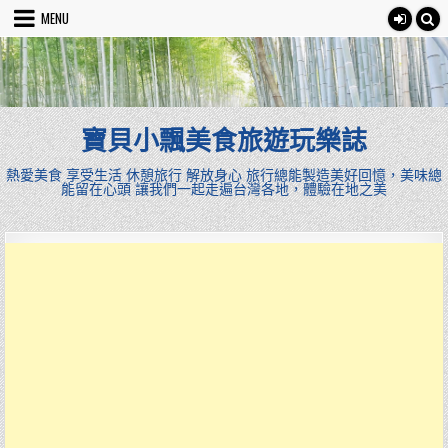
Skip
MENU
to
content
寶貝小飄美食旅遊玩樂誌
熱愛美食 享受生活 休憩旅行 解放身心 旅行總能製造美好回憶，美味總
能留在心頭 讓我們一起走遍台灣各地，體驗在地之美