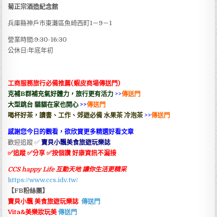
菊正宗酒造紀念館
兵庫縣神戶市東灘區魚崎西町1－9－1
營業時間:9:30-16:30
公休日:年底年初
工商服務旅行必備推薦(蝦皮商場傳送門)
克補B群補充氣好體力，旅行更有活力
>>
傳送門
大型跳台 貓貓在家也開心
>>
傳送門
喝杯好茶，讀書、工作、郊遊必備 水果茶 冷泡茶
>>
傳送門
感
謝您今日的觀看，欲欣賞更多精選好看文章
歡迎追蹤 ✅
寶貝小飄美食旅遊玩樂誌
✅追蹤 ✅分享 ✅按個讚 好康資訊不漏接
CCS happy Life 互動天地 讓你生活更精采
https://www.ccs.idv.tw/
【
FB粉絲團
】
寶貝小飄 美食旅遊玩樂誌
傳送門
Vita&美樂妝玩美
傳送門