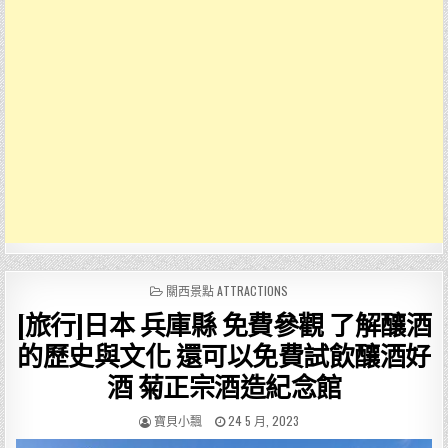
POSTED
關西景點 ATTRACTIONS
IN
[旅行]日本 兵庫縣 免費參觀 了解釀酒
的歷史與文化 還可以免費試飲釀酒好
酒 菊正宗酒造紀念館
AUTHOR:
PUBLISHED
寶貝小飄
24 5 月, 2023
DATE: