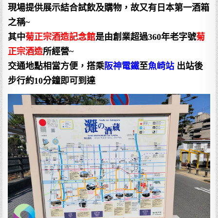
現場提供展示結合試飲及購物，故又有日本第一酒箱
之稱~
其中
菊正宗酒造記念館
是由創業超過360年老字號
菊
正宗酒造
所經營~
交通地點相當方便，搭乘
阪神電鐵
至
魚崎站
出站後
步行約10分鐘即可到達