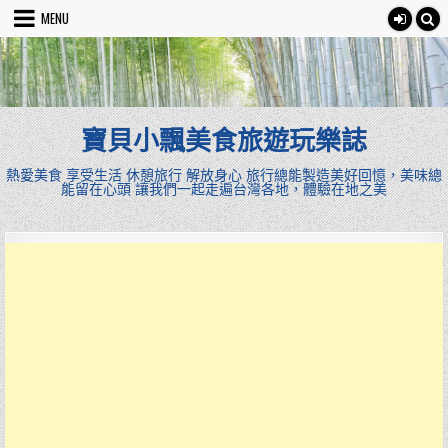
Skip
MENU
to
content
寶貝小飄美食旅遊玩樂誌
熱愛美食 享受生活 休憩旅行 解放身心 旅行總能製造美好回憶，美味總
能留在心頭 讓我們一起走遍台灣各地，體驗在地之美