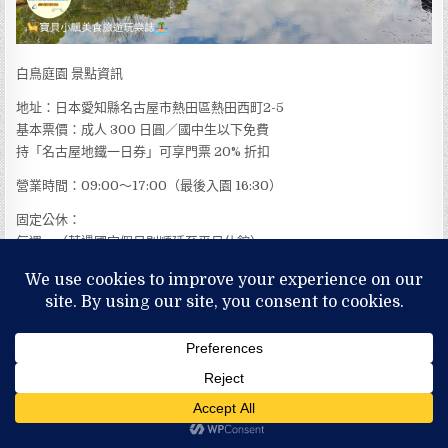
白鳥庭園 景點資訊
地址：日本愛知縣名古屋市熱田區熱田西町2-5
基本票價：成人 300 日圓／國中生以下免費
持「名古屋地鐵一日券」可享門票 20% 折扣
營業時間：09:00～17:00（最後入園 16:30）
固定公休：
每週一（若遇國定假日則順延至平日休館）
新年前後（12/29～1/3）
建議停留時間：約 1～2 小時
交通方式：
搭乘名古屋市營地下鐵名城線至「熱田神宮西站」，由 4 號出口步行約
10 分鐘即可抵達。
工商服務旅行必備推薦(蝦皮賣場傳送門)