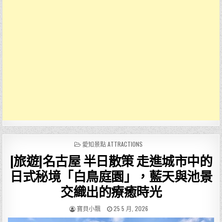
POSTED
愛知景點 ATTRACTIONS
IN
[旅遊]名古屋 半日散策 走進城市中的
日式秘境「白鳥庭園」，藍天與池景
交織出的療癒時光
AUTHOR:
PUBLISHED
寶貝小飄
25 5 月, 2026
DATE: