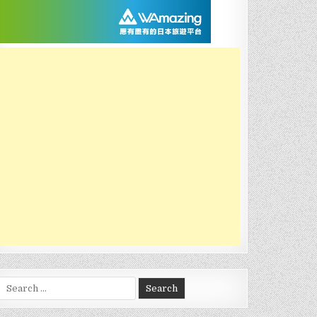
Search
for: