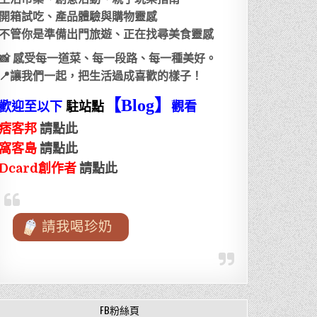
開箱試吃、產品體驗與購物靈感
不管你是準備出門旅遊、正在找尋美食靈感
📸 感受每一道菜、每一段路、每一種美好。
📍讓我們一起，把生活過成喜歡的樣子！
【Blog
】
歡迎至以下
駐站點
觀看
痞客邦
請點此
窩客島
請點此
Dcard創作者
請點此
請我喝珍奶
FB粉絲頁