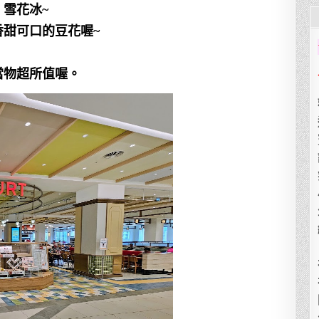
雪花冰~
香甜可口的豆花喔~
當物超所值喔。