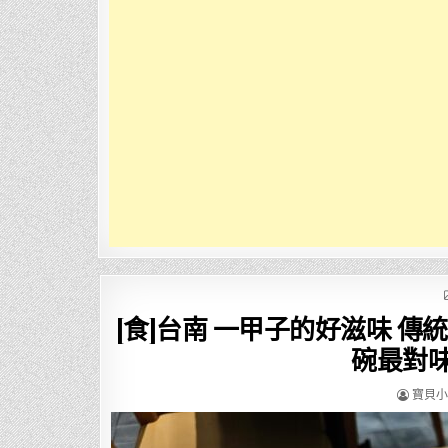
[食]台南 一甲子的好滋味 傳
碗最對味
AUTHO
寶貝小