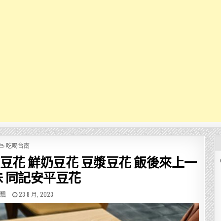
POSTED
吃喝台南
IN
統豆花 鮮奶豆花 豆漿豆花 飯後來上一
 同記安平豆花
R:
PUBLISHED
飄
23 8 月, 2023
DATE: