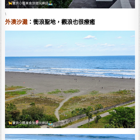
\
外澳沙灘
：衝浪聖地，觀浪也很療癒