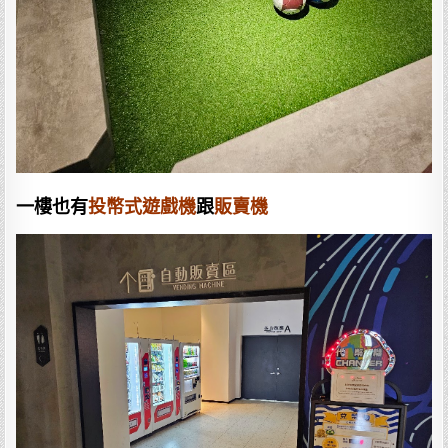
一樓也有
投幣式遊戲機
跟
販賣機