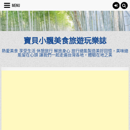
Skip
MENU
to
content
寶貝小飄美食旅遊玩樂誌
熱愛美食 享受生活 休憩旅行 解放身心 旅行總能製造美好回憶，美味總
能留在心頭 讓我們一起走遍台灣各地，體驗在地之美