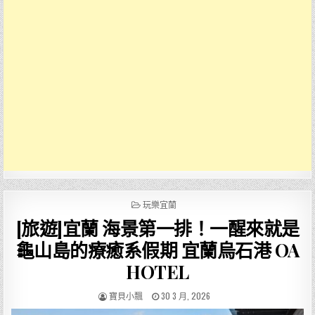
POSTED
玩樂宜蘭
IN
[旅遊]宜蘭 海景第一排！一醒來就是
龜山島的療癒系假期 宜蘭烏石港 OA
HOTEL
AUTHOR:
PUBLISHED
寶貝小飄
30 3 月, 2026
DATE: