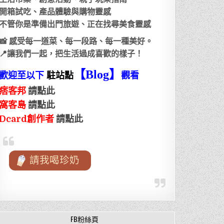
開箱試吃、產品體驗與購物靈感
不管你是準備出門旅遊、正在找尋美食靈感
📸 感受每一道菜、每一段路、每一種美好。
📍讓我們一起，把生活過成喜歡的樣子！
【Blog
】
歡迎至以下
駐站點
觀看
痞客邦
請點此
窩客島
請點此
Dcard創作者
請點此
請我喝珍奶
FB粉絲頁