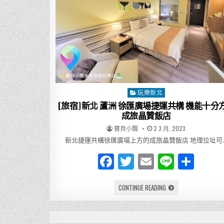
玩樂新北
Posted
in
[旅宿]新北 蘆洲 徐匯廣場捷運共構 機能十分
成旅晶贊飯店
AUTHOR:
PUBLISHED
寶貝小飄
2 3 月, 2023
DATE:
新北捷運共構徐匯廣場上方的成旅晶贊飯店 地理位址可
F
T
E
Li
分
a
w
m
n
享
[旅
CONTINUE READING
c
it
ai
e
宿]
新
e
te
l
北
蘆
洲