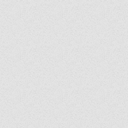
b
r
徐
匯
o
廣
場
捷
o
運
共
k
構
機
能
十
分
方
便
成
旅
晶
贊
飯
店