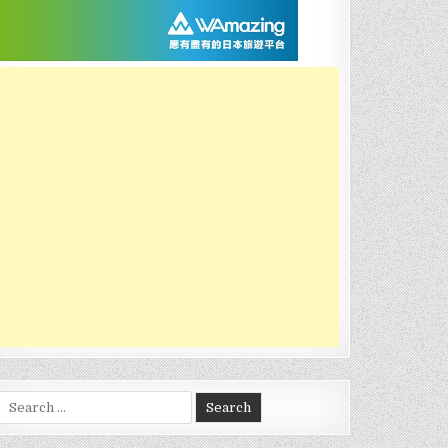
Search
for: