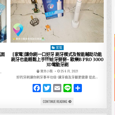
家電
Posted
in
瓶面
[家電]讓你刷一口好牙 刷牙模式及智能輔助功能
刷牙也能輕鬆上手!!!!蛀牙掰掰~ 歐樂B PRO 3000
3D電動牙刷
AUTHOR:
PUBLISHED
寶貝小飄
25 6 月, 2021
…
DATE:
好的牙刷讓你刷牙事半功倍~讓牙齒及牙齦更健康 從此…
F
T
E
Li
分
a
w
m
n
享
[家
CONTINUE READING
c
it
ai
e
電]
讓
e
te
l
你
刷