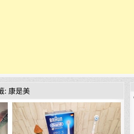
籤:
康是美