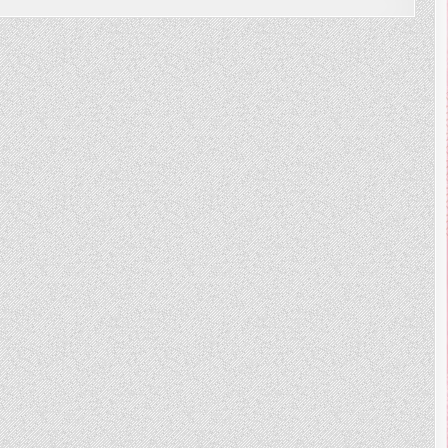
一
b
r
口
好
o
牙
刷
牙
o
模
式
k
及
智
能
輔
助
功
能
刷
牙
也
能
輕
鬆
上
手!!!!
蛀
牙
掰
掰
~
歐
樂
B
PRO
3000
3D