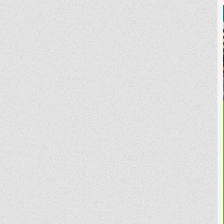
電
動
牙
刷