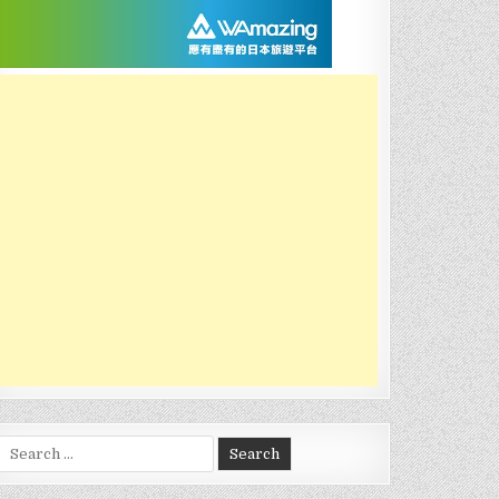
Search
for: