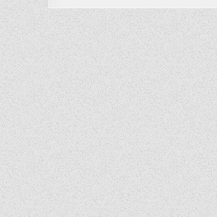
b
r
一
把
o
罩
露
得
o
清
超
k
能
亮
修
護
安
瓶
面
膜、
速
效
保
水
安
瓶
面
膜