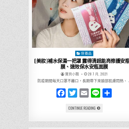
保養品
Posted
in
[美妝]補水保濕一把罩 露得清超能亮修護安
膜、速效保水安瓶面膜
AUTHOR:
PUBLISHED
寶貝小飄
28 7 月, 2021
DATE:
防疫期間每天口罩不離口，長期帶下來臉部肌膚悶熱、 
F
T
E
Li
分
a
w
m
n
享
[美
CONTINUE READING
c
it
ai
e
妝]
補
e
te
l
水
保
濕