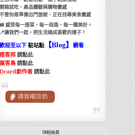
開箱試吃、產品體驗與購物靈感
不管你是準備出門旅遊、正在找尋美食靈感
📸 感受每一道菜、每一段路、每一種美好。
📍讓我們一起，把生活過成喜歡的樣子！
【Blog
】
歡迎至以下
駐站點
觀看
痞客邦
請點此
窩客島
請點此
Dcard創作者
請點此
請我喝珍奶
FB粉絲頁