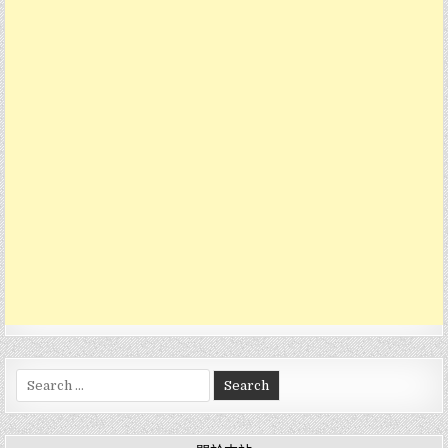
Search
for: