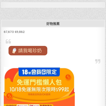
e
te
l
傳
在
統
地
小
b
r
美
吃
食
新
元
o
竹
祖
城
林
隍
o
ㄍ
好物推薦
廟
ㄜ
內
ㄍ
k
在
ㄜ
67,670 49,862
地
羹〉
美
中
食
元
祖
林
請我喝珍奶
ㄍ
ㄜ
ㄍ
ㄜ
羹