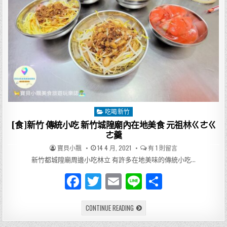
吃喝新竹
Posted
in
[食]新竹 傳統小吃 新竹城隍廟內在地美食 元祖林ㄍㄜㄍ
ㄜ羹
AUTHOR:
PUBLISHED
在
寶貝小飄
14 4 月, 2021
有 1 則留言
DATE:
〈[食]
新
新竹都城隍廟周邊小吃林立 有許多在地美味的傳統小吃…
竹
傳
F
T
E
Li
分
統
小
吃
a
w
m
n
享
新
竹
[食]
CONTINUE READING
城
c
it
ai
e
新
隍
竹
廟
內