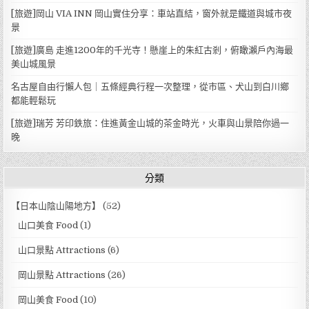
[旅遊]岡山 VIA INN 岡山實住分享：車站直結，窗外就是鐵道與城市夜
景
[旅遊]廣島 走進1200年的千光寺！懸崖上的朱紅古剎，俯瞰瀨戶內海最
美山城風景
名古屋自由行懶人包｜五條經典行程一次整理，從市區、犬山到白川鄉
都能輕鬆玩
[旅遊]瑞芳 芳印鉄旅：住進黃金山城的茶金時光，火車與山景陪你過一
晚
分類
【日本山陰山陽地方】
(52)
山口美食 Food
(1)
山口景點 Attractions
(6)
岡山景點 Attractions
(26)
岡山美食 Food
(10)