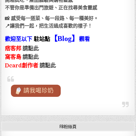
開箱試吃、產品體驗與購物靈感
不管你是準備出門旅遊、正在找尋美食靈感
📸 感受每一道菜、每一段路、每一種美好。
📍讓我們一起，把生活過成喜歡的樣子！
【Blog
】
歡迎至以下
駐站點
觀看
痞客邦
請點此
窩客島
請點此
Dcard創作者
請點此
請我喝珍奶
FB粉絲頁