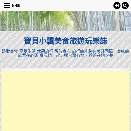
Skip
MENU
to
content
寶貝小飄美食旅遊玩樂誌
熱愛美食 享受生活 休憩旅行 解放身心 旅行總能製造美好回憶，美味總
能留在心頭 讓我們一起走遍台灣各地，體驗在地之美