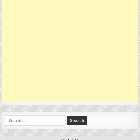
Search
for: