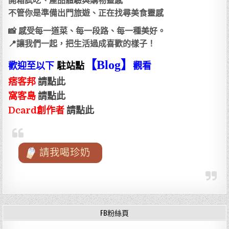
開箱試吃、產品體驗與購物靈感
不管你是準備出門旅遊、正在找尋美食靈感
📸 感受每一道菜、每一段路、每一種美好。
📍讓我們一起，把生活過成喜歡的樣子！
【Blog
】
歡迎至以下
駐站點
觀看
痞客邦
請點此
窩客島
請點此
Dcard創作者
請點此
請我喝珍奶
FB粉絲頁