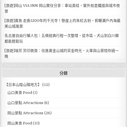
[旅遊]岡山 VIA INN 岡山實住分享：車站直結，窗外就是鐵道與城市夜
景
[旅遊]廣島 走進1200年的千光寺！懸崖上的朱紅古剎，俯瞰瀨戶內海最
美山城風景
名古屋自由行懶人包｜五條經典行程一次整理，從市區、犬山到白川鄉
都能輕鬆玩
[旅遊]瑞芳 芳印鉄旅：住進黃金山城的茶金時光，火車與山景陪你過一
晚
分類
【日本山陰山陽地方】
(52)
山口美食 Food
(1)
山口景點 Attractions
(6)
岡山景點 Attractions
(26)
岡山美食 Food
(10)