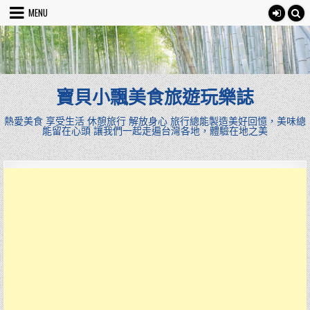
Skip
MENU
to
content
寶貝小飄美食旅遊玩樂誌
熱愛美食 享受生活 休憩旅行 解放身心 旅行總能製造美好回憶，美味總
能留在心頭 讓我們一起走遍台灣各地，體驗在地之美