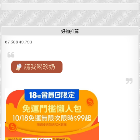
e
te
l
福
岡
喜
b
r
愛
吃
o
一
蘭
拉
o
好物推薦
麵
不
k
可
67,588 49,793
錯
過
太
宰
府
參
請我喝珍奶
道
店
限
定
五
角
型
一
蘭
合
格
拉
麵