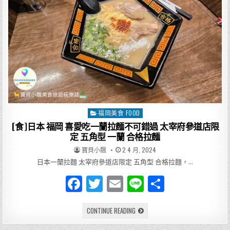
福岡美食 FOOD
Posted
in
[食]日本 福岡 喜愛吃一蘭拉麵不可錯過 太宰府參道店限
定 五角型 一蘭 合格拉麵
AUTHOR:
PUBLISHED
寶貝小飄
2 4 月, 2024
DATE:
日本一蘭拉麵 太宰府參道店限定 五角型 合格拉麵，…
F
T
E
Li
分
a
w
m
n
享
[食]
CONTINUE READING
c
it
ai
e
日
本