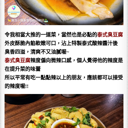
令我相當大推的一道菜，當然也是必點的
泰式臭豆腐
外皮酥脆內餡軟嫩可口，沾上特製泰式酸辣醬汁後
臭香四溢，清爽不又油膩喔~
泰式臭豆腐
辣度偏向微辣口感，個人覺得他的辣度是
在提升菜的味蕾
所以平常有吃一點點辣以上的朋友，應該都可以接受
的辣度喔!!