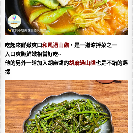
吃起來鮮嫩爽口
和風過山貓
，是一道涼拌菜之一
入口爽脆鮮嫩相當好吃~
他的另外一道加入胡麻醬的
胡麻過山貓
也是不錯的選
擇