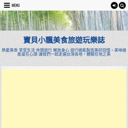
Skip
MENU
to
content
寶貝小飄美食旅遊玩樂誌
熱愛美食 享受生活 休憩旅行 解放身心 旅行總能製造美好回憶，美味總
能留在心頭 讓我們一起走遍台灣各地，體驗在地之美