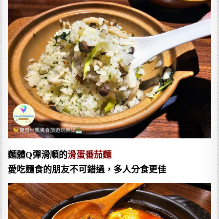
麵體Q彈滑順的
滑蛋番茄麵
愛吃麵食的朋友不可錯過，多人分食更佳