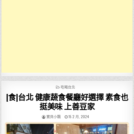
POSTED
吃喝台北
IN
[食]台北 健康蔬食餐廳好選擇 素食也
挺美味 上善豆家
AUTHOR:
PUBLISHED
寶貝小飄
15 2 月, 2024
DATE: