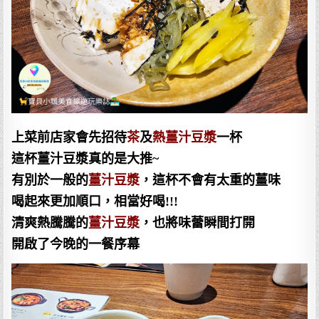
上菜前店家會先招待
茶
及
熱薑汁豆漿
一杯
這杯薑汁豆漿真的是大推~
有別於一般的
薑汁豆漿
，這杯不會有太重的薑味
喝起來更加順口，相當好喝!!!
清爽熱騰騰的
薑汁豆漿
，也將味蕾瞬間打開
開啟了今晚的一餐序幕