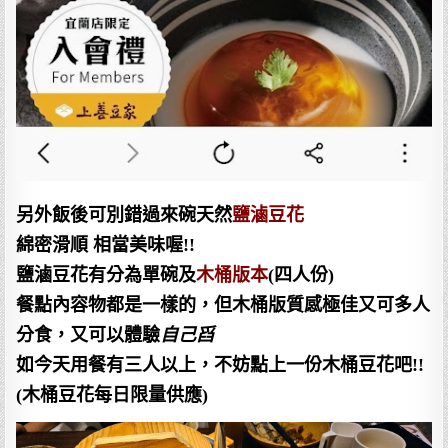
另外飯後可別錯過來碗天然
鹽滷豆花
綿密滑順 相當美味喔!!
鹽滷豆花有分為單碗及
木桶版本
(四人份)
餐點內容物都是一樣的，但木桶版質感極佳又可多人
分食，又可以體驗
自己舀
如今天用餐有三人以上，不妨點上一份木桶豆花吧!!
(木桶豆花每日限量供應)