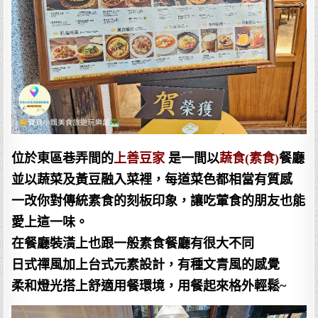
位於東區巷弄間的
上善豆家
是一間以
蔬食(素食)
餐廳
並以蔬菜及黃豆融入菜裡，每道菜色都相當有質感
一改你對傳統素食的刻板印象，讓吃葷食的朋友也能
愛上這一味。
在餐廳裝潢上也跟一般素食餐廳有很大不同
日式禪風加上台式元素設計，有種文青風的感覺
柔和燈光搭上舒適用餐環境，用餐起來格外輕鬆~