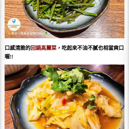
口感清脆的
回鍋高麗菜
，吃起來不油不膩也相當爽口
喔!!