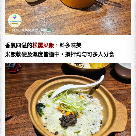
香氣四溢的
松露菜飯
，料多味美
米飯軟硬及濕度皆適中，攪拌均勻可多人分食