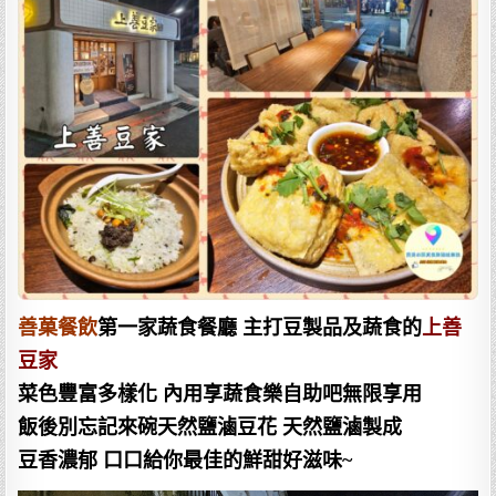
善菓餐飲
第一家蔬食餐廳 主打豆製品及蔬食的
上善
豆家
菜色豐富多樣化 內用享蔬食樂自助吧無限享用
飯後別忘記來碗天然鹽滷豆花 天然鹽滷製成
豆香濃郁 口口給你最佳的鮮甜好滋味~