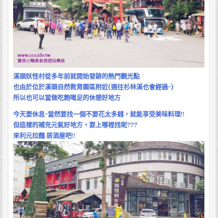
量
足
開
胃
休
息
用
餐
好
溪頭妖怪村從多年前就開始發跡的熱門觀光點
去
也由於位於溪頭自然教育園區附近(通往杉林溪也會經過~)
處
所以也可以當做吃飽喝足的休憩好地方
今天要休息~當然要找一個不要花太多錢，就能享受美味料理!!
但這樣的補充元氣好地方，要上哪裡找呢???
來利元拉麵 居酒屋吧!!