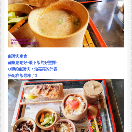
鹹豬肉定食
鹹度剛剛好~最下飯的好選擇~
Q彈的鹹豬肉，油亮亮的外表~
搭配白飯最棒了!!