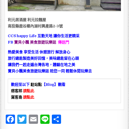
利元居酒屋 利元拉麵屋
南投縣鹿谷鄉內湖村興產路2-3號
CCS happy Life 互動天地 讓你生活更精采
FB
寶貝
小飄
美食
旅遊玩樂誌
傳送門
熱愛美食 享受生活 休憩旅行 解放身心
旅行總能製造美好回憶，美味總能留在心頭
讓我們一起走遍台灣各地，體驗在地之美
寶貝小飄美食旅遊玩樂誌 陪您一同 輕鬆休閒玩樂去
歡迎至以下
駐站點
【Blog
】
觀看
痞客邦
請點此
窩客島
請點此
F
T
E
Li
分
a
w
m
n
享