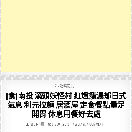
POSTED
吃喝南投
IN
[食]南投 溪頭妖怪村 紅燈籠濃郁日式
氣息 利元拉麵 居酒屋 定食餐點量足
開胃 休息用餐好去處
AUTHOR:
PUBLISHED
ON
寶貝小飄
8 6 月, 2018
LEAVE A COMMENT
DATE:
[食]