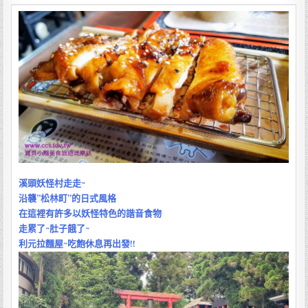
南
投
溪
頭
妖
怪
村
紅
燈
籠
濃
郁
日
式
氣
息
溪頭妖怪村走走~
利
沿襲”松林町”的日式風格
元
拉
在這裡有許多以妖怪特色的諧音食物
麵
走累了~肚子餓了~
居
利元拉麵屋~吃飽休息再出發!!
酒
屋
定
食
餐
點