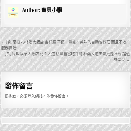
c
it
ai
e
Author:
寶貝小飄
e
te
l
b
r
o
文
← [食]南投 杉林溪大飯店 吉祥廳 平價、豐盛、美味的自助餐料理 而且不收
o
章
服務費喔!
k
[食]台北 福華大飯店 花園大道 精緻豐富吃到飽 林蔭大道美景更是壯觀 超值
導
雙享受 →
覽
發佈留言
很抱歉，必須
登入
網站才能發佈留言。