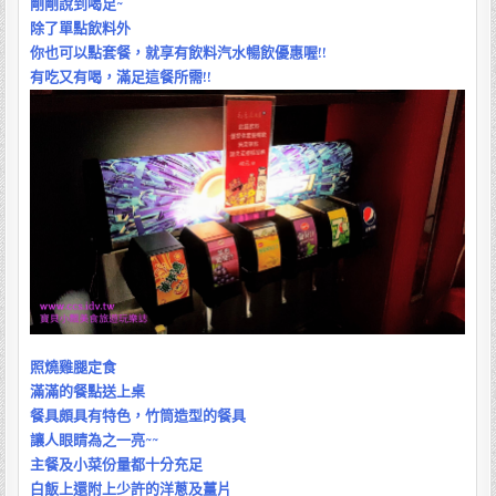
剛剛說到喝足~
除了單點
飲料
外
你也可以點套餐，就享有飲料汽水暢飲優惠喔!!
有吃又有喝，滿足這餐所需!!
照燒雞腿定食
滿滿的餐點送上桌
餐具頗具有特色，竹筒造型的餐具
讓人
眼睛
為之一亮~~
主餐及小菜份量都十分充足
白飯上還附上少許的洋蔥及薑片