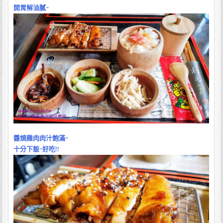
開胃解油膩~
醬燒雞肉肉汁飽滿~
十分下飯~好吃!!