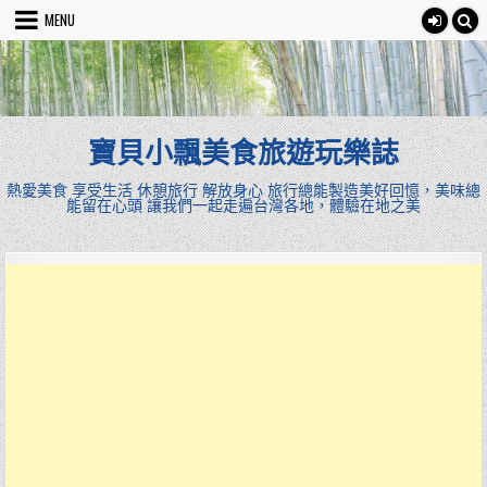
Skip
MENU
to
content
寶貝小飄美食旅遊玩樂誌
熱愛美食 享受生活 休憩旅行 解放身心 旅行總能製造美好回憶，美味總
能留在心頭 讓我們一起走遍台灣各地，體驗在地之美