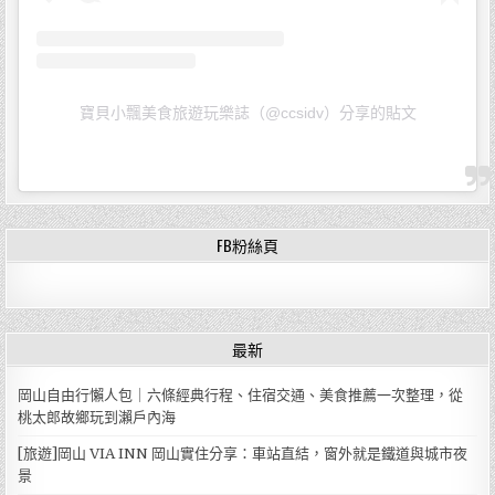
寶貝小飄美食旅遊玩樂誌（@ccsidv）分享的貼文
FB粉絲頁
最新
岡山自由行懶人包｜六條經典行程、住宿交通、美食推薦一次整理，從
桃太郎故鄉玩到瀨戶內海
[旅遊]岡山 VIA INN 岡山實住分享：車站直結，窗外就是鐵道與城市夜
景