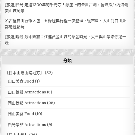
[旅遊]廣島 走進1200年的千光寺！懸崖上的朱紅古剎，俯瞰瀨戶內海最
美山城風景
名古屋自由行懶人包｜五條經典行程一次整理，從市區、犬山到白川鄉
都能輕鬆玩
[旅遊]瑞芳 芳印鉄旅：住進黃金山城的茶金時光，火車與山景陪你過一
晚
分類
【日本山陰山陽地方】
(52)
山口美食 Food
(1)
山口景點 Attractions
(6)
岡山景點 Attractions
(26)
岡山美食 Food
(10)
廣島景點 Attractions
(9)
【日本中部】
(36)