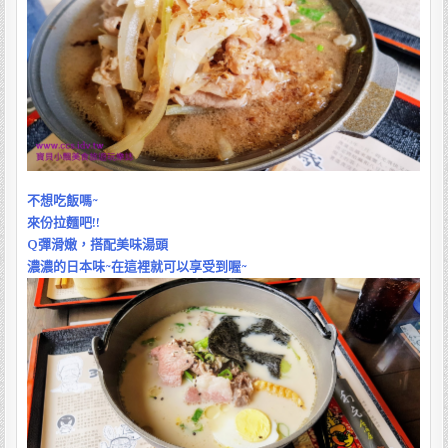
不想吃飯嗎~
來份拉麵吧!!
Q彈滑嫩，搭配美味湯頭
濃濃的日本味~在這裡就可以享受到喔~