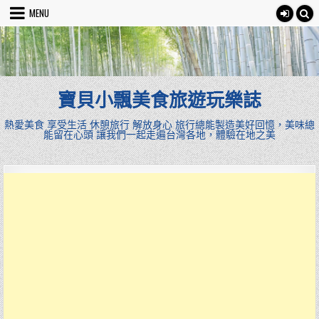
Skip
MENU
to
content
寶貝小飄美食旅遊玩樂誌
熱愛美食 享受生活 休憩旅行 解放身心 旅行總能製造美好回憶，美味總
能留在心頭 讓我們一起走遍台灣各地，體驗在地之美