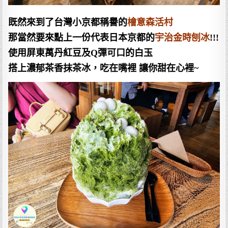
既然來到了台灣小京都稱譽的
檜意森活村
那當然要來點上一份代表日本京都的
宇治金時刨冰
!!!
使用屏東萬丹紅豆及Q彈可口的白玉
搭上濃郁茶香抹茶冰，吃在嘴裡 讓你甜在心裡~