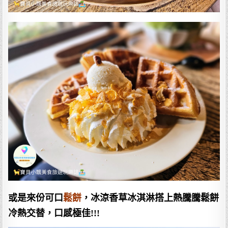
或是來份可口
鬆餅
，冰涼香草冰淇淋搭上熱騰騰鬆餅
冷熱交替，口感極佳!!!