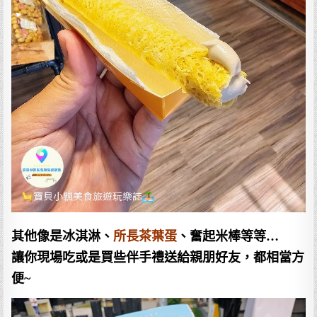
其他像是冰淇淋、
所長茶葉蛋
、奮起米棒等等…
讓你現場吃或是買些伴手禮送給親朋好友，都相當方
便~