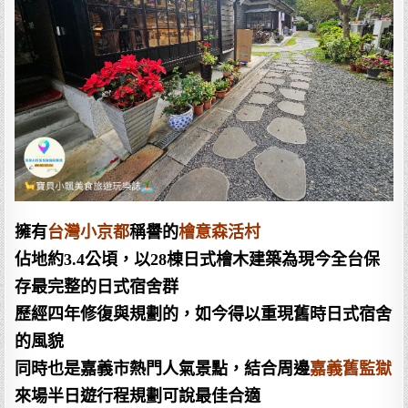
擁有
台灣小京都
稱譽的
檜意森活村
佔地約3.4公頃，以28棟日式檜木建築為現今全台保
存最完整的日式宿舍群
歷經四年修復與規劃的，如今得以重現舊時日式宿舍
的風貌
同時也是嘉義市熱門人氣景點，結合周邊
嘉義舊監獄
來場半日遊行程規劃可說最佳合適