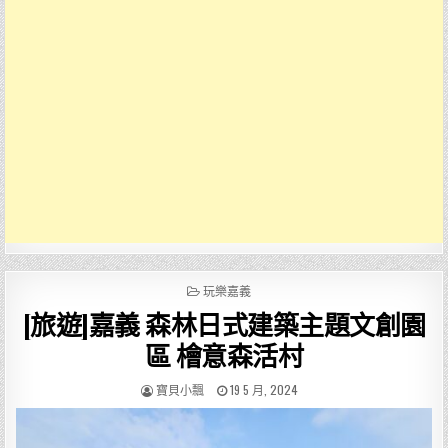
POSTED
玩樂嘉義
IN
[旅遊]嘉義 森林日式建築主題文創園
區 檜意森活村
AUTHOR:
PUBLISHED
寶貝小飄
19 5 月, 2024
DATE: