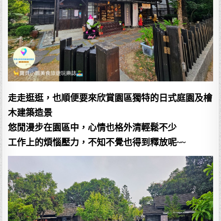
走走逛逛，也順便要來欣賞園區獨特的日式庭園及檜
木建築造景
悠閒漫步在園區中，心情也格外清輕鬆不少
工作上的煩惱壓力，不知不覺也得到釋放呢~~