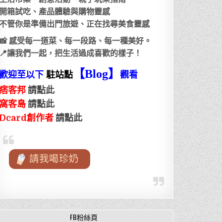
開箱試吃、產品體驗與購物靈感
不管你是準備出門旅遊、正在找尋美食靈感
📸 感受每一道菜、每一段路、每一種美好。
📍讓我們一起，把生活過成喜歡的樣子！
【Blog
】
歡迎至以下
駐站點
觀看
痞客邦
請點此
窩客島
請點此
Dcard創作者
請點此
請我喝珍奶
FB粉絲頁