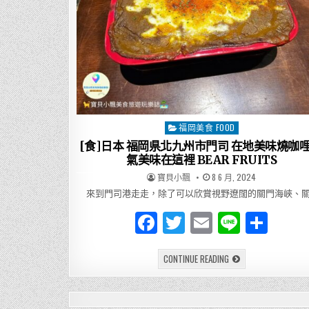
福岡美食 FOOD
Posted
in
[食]日本 福岡県北九州市門司 在地美味燒咖哩
氣美味在這裡 BEAR FRUITS
AUTHOR:
PUBLISHED
寶貝小飄
8 6 月, 2024
DATE:
來到門司港走走，除了可以欣賞視野遼闊的關門海峽、關
F
T
E
Li
分
a
w
m
n
享
[食]
CONTINUE READING
c
it
ai
e
日
本
e
te
l
福
岡
県