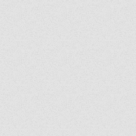
b
r
北
九
o
州
市
門
o
司
在
k
地
美
味
燒
咖
哩
人
氣
美
味
在
這
裡
BEAR
FRUITS