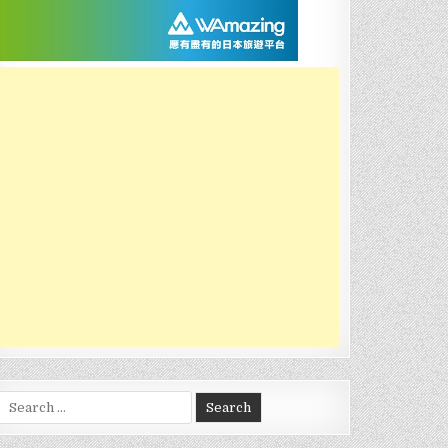
Search
for: