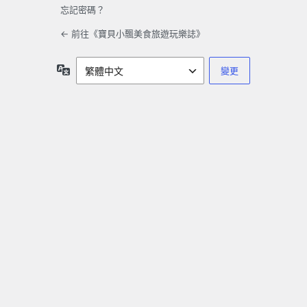
忘記密碼？
← 前往《寶貝小飄美食旅遊玩樂誌》
語
言