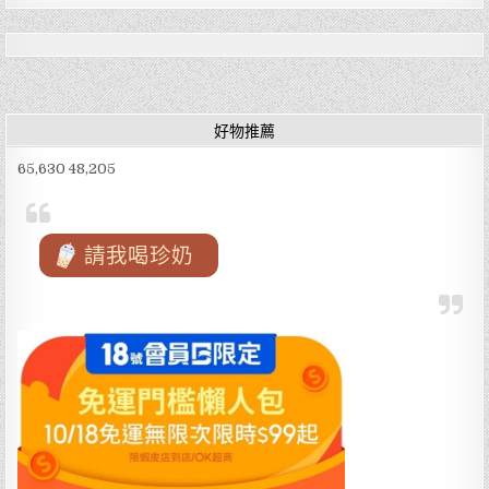
桃
e
te
l
園
近
環
b
r
球
購
o
物
中
心
o
好物推薦
MITSUI
OUTLET
k
PARK
65,630 48,205
林
口
購
物
及
交
請我喝珍奶
通
超
方
便，
機
車、
汽
車
房
客
享
免
費
停
車
福