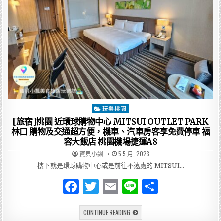
玩樂桃園
Posted
in
[旅宿]桃園 近環球購物中心 MITSUI OUTLET PARK
林口 購物及交通超方便，機車、汽車房客享免費停車 福
容大飯店 桃園機場捷運A8
AUTHOR:
PUBLISHED
寶貝小飄
5 5 月, 2023
DATE:
樓下就是環球購物中心或是前往不遠處的 MITSUI…
F
T
E
Li
分
a
w
m
n
享
[旅
CONTINUE READING
c
it
ai
e
宿]