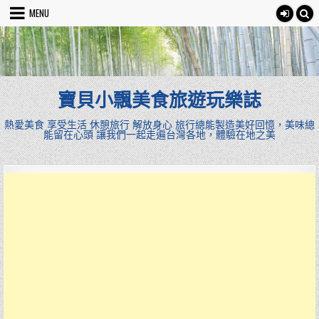
Skip
MENU
to
content
寶貝小飄美食旅遊玩樂誌
熱愛美食 享受生活 休憩旅行 解放身心 旅行總能製造美好回憶，美味總
能留在心頭 讓我們一起走遍台灣各地，體驗在地之美