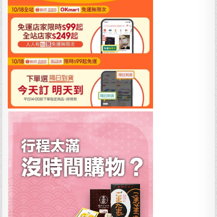
容
大
飯
店
桃
園
機
場
捷
運
A8