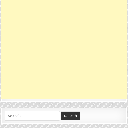
Search
for: