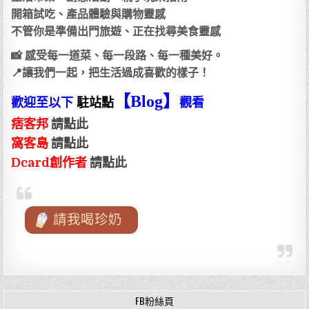
開箱試吃、產品體驗與購物靈感
不管你是準備出門旅遊、正在找尋美食靈感
📸 感受每一道菜、每一段路、每一種美好。
📍讓我們一起，把生活過成喜歡的樣子！
【Blog
】
歡迎至以下
駐站點
觀看
痞客邦
請點此
窩客島
請點此
Dcard創作者
請點此
請我喝珍奶
FB粉絲頁