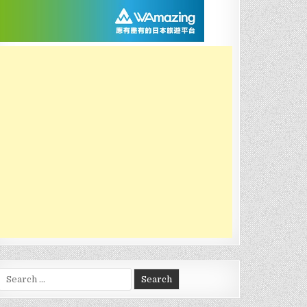
Search
for: