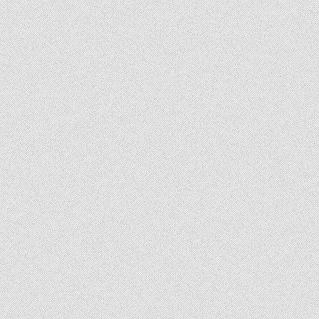
b
r
伴
手
o
禮
推
薦
o
又
香
k
又
酥
又
脆
讓
你
一
口
接
一
口
停
不
下
來
的
好
滋
味
青
澤
琪
瑪
酥