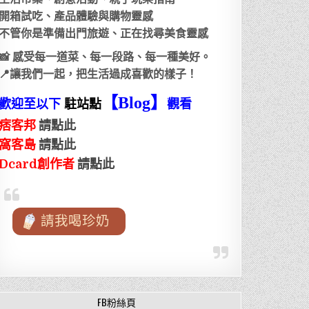
開箱試吃、產品體驗與購物靈感
不管你是準備出門旅遊、正在找尋美食靈感
📸 感受每一道菜、每一段路、每一種美好。
📍讓我們一起，把生活過成喜歡的樣子！
【Blog
】
歡迎至以下
駐站點
觀看
痞客邦
請點此
窩客島
請點此
Dcard創作者
請點此
請我喝珍奶
FB粉絲頁