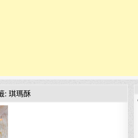
籤:
琪瑪酥