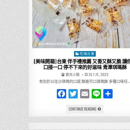
吃喝台東
Posted
in
[美味開箱]台東 伴手禮推薦 又香又酥又脆 讓
口接一口 停不下來的好滋味 青澤琪瑪酥
AUTHOR:
PUBLISHED
寶貝小飄
25 1 月, 2022
DATE:
有別於以往沙琪瑪的口感 酥脆可口琪瑪酥 多種口味任
F
T
E
Li
分
a
w
m
n
享
[美
CONTINUE READING
c
it
ai
e
味
開
e
te
l
箱]
台
東