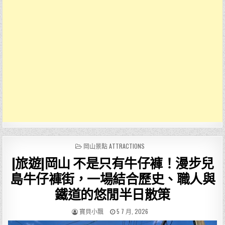
POSTED
岡山景點 ATTRACTIONS
IN
[旅遊]岡山 不是只有牛仔褲！漫步兒
島牛仔褲街，一場結合歷史、職人與
鐵道的悠閒半日散策
AUTHOR:
PUBLISHED
寶貝小飄
5 7 月, 2026
DATE: