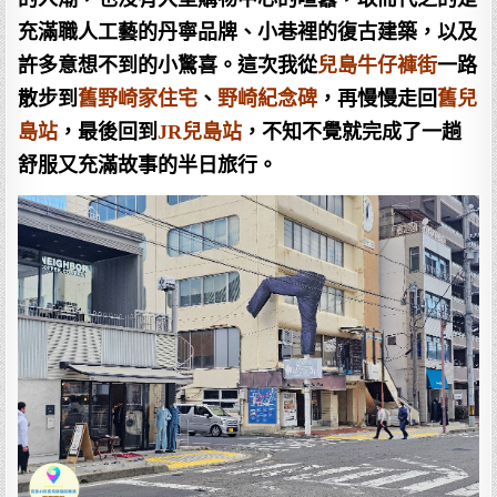
充滿職人工藝的丹寧品牌、小巷裡的復古建築，以及
許多意想不到的小驚喜。這次我從
兒島牛仔褲街
一路
散步到
舊野崎家住宅
、
野崎紀念碑
，再慢慢走回
舊兒
島站
，最後回到
JR兒島站
，不知不覺就完成了一趟
舒服又充滿故事的半日旅行。