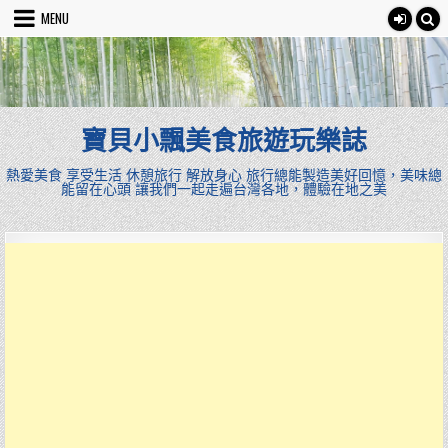
Skip
MENU
to
content
寶貝小飄美食旅遊玩樂誌
熱愛美食 享受生活 休憩旅行 解放身心 旅行總能製造美好回憶，美味總
能留在心頭 讓我們一起走遍台灣各地，體驗在地之美