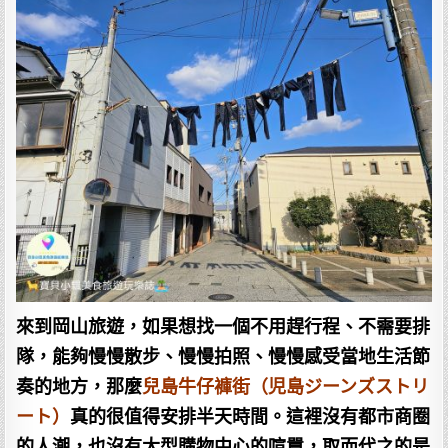
來到岡山旅遊，如果想找一個不用趕行程、不需要排
隊，能夠慢慢散步、慢慢拍照、慢慢感受當地生活節
奏的地方，那麼
兒島牛仔褲街（児島ジーンズストリ
ート）
真的很值得安排半天時間。這裡沒有都市商圈
的人潮，也沒有大型購物中心的喧囂，取而代之的是