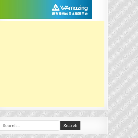
Search
for: