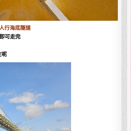
人行海底隧道
鐘即可走完
友呢