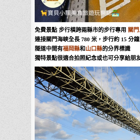
免費景點 步行橫跨兩縣市的步行專用
關門
連接關門海峽全長 780 米，步行約 15 分
隧道中間有
福岡縣
和
山口縣
的分界標識
獨特景點很適合拍照紀念或也可分享給朋