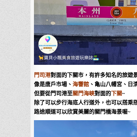
門司港
對面的下關市，有許多知名的旅遊
像是唐戶市場、
海響館
、亀山八幡宮、日
但要從門司港至
關門海峽
對面的
下關
~
除了可以步行海底人行道外，也可以搭乘
路途順道可以欣賞美麗的關門橋海景喔~