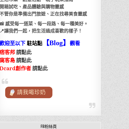
開箱試吃、產品體驗與購物靈感
不管你是準備出門旅遊、正在找尋美食靈感
📸 感受每一道菜、每一段路、每一種美好。
📍讓我們一起，把生活過成喜歡的樣子！
【Blog
】
歡迎至以下
駐站點
觀看
痞客邦
請點此
窩客島
請點此
Dcard創作者
請點此
請我喝珍奶
FB粉絲頁