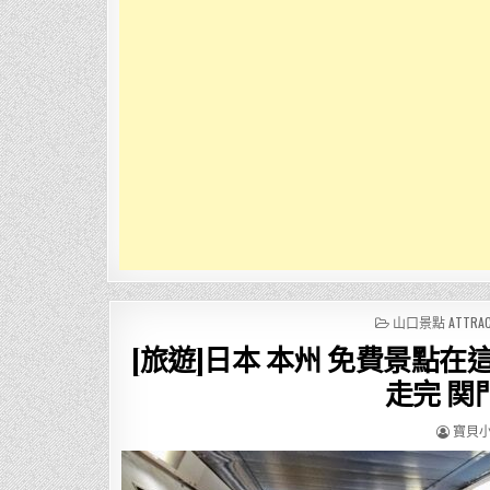
POSTED
山口景點 ATTRAC
IN
[旅遊]日本 本州 免費景點在
走完 関
AUTHO
寶貝