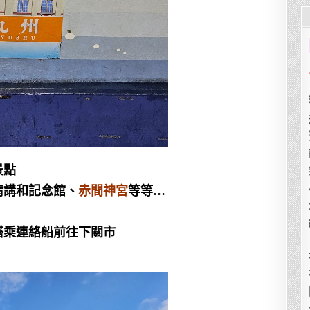
景點
清講和記念館、
赤間神宮
等等…
搭乘連絡船前往下關市