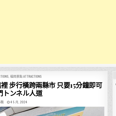
TIONS
,
福岡景點 ATTRACTIONS
這裡 步行橫跨兩縣市 只要15分鐘即可
門トンネル人道
R:
PUBLISHED
小飄
4 5 月, 2024
DATE: