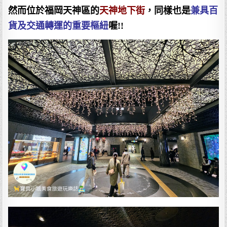
然而位於福岡天神區的
天神地下街
，同樣也是
兼具百
貨及交通轉運的重要樞紐
喔!!