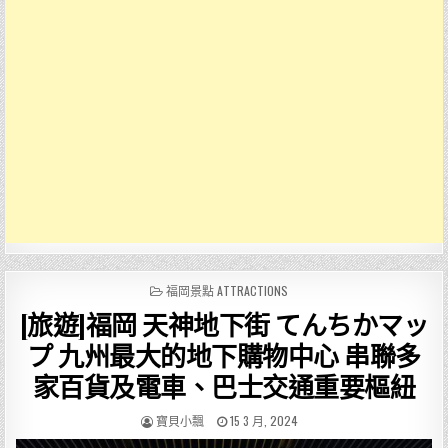
POSTED
福岡景點 ATTRACTIONS
IN
[旅遊]福岡 天神地下街 てんちかマッ
プ 九州最大的地下購物中心 串聯多
家百貨及電車、巴士交通重要樞紐
AUTHOR:
PUBLISHED
寶貝小飄
15 3 月, 2024
DATE: