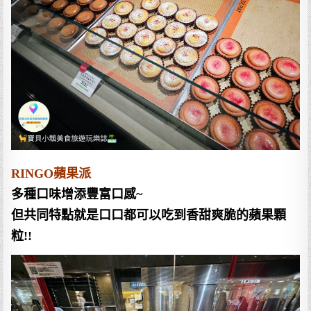
RINGO蘋果派
多種口味增添豐富口感~
但共同特點就是口口都可以吃到香甜爽脆的蘋果顆
粒!!