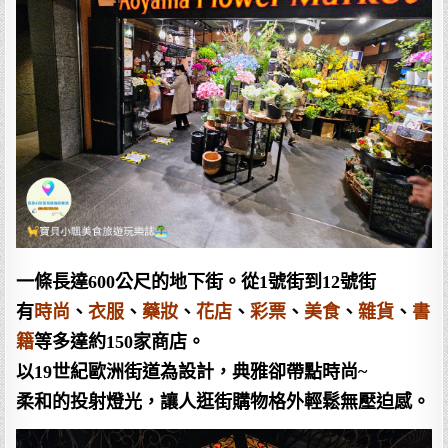
一條長達600公尺的地下街。從1號街到12號街
有
時尚
、
衣服
、
藥妝
、
花店
、
彩票
、
美食
、
雜貨
、
書
籍
等多達約150家商店。
以19世紀歐洲街道為設計，典雅卻帶點時尚~
柔和的投射燈光，讓人逛街購物格外輕鬆無壓迫感。