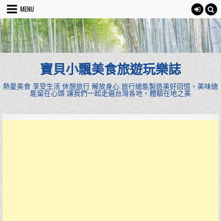
Skip
MENU
to
content
寶貝小飄美食旅遊玩樂誌
熱愛美食 享受生活 休憩旅行 解放身心 旅行總能製造美好回憶，美味總
能留在心頭 讓我們一起走遍台灣各地，體驗在地之美