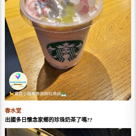
春水堂
出國多日懷念家鄉的珍珠奶茶了嗎??