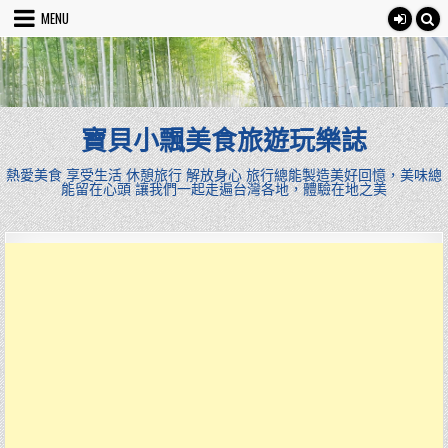
Skip
MENU
to
content
寶貝小飄美食旅遊玩樂誌
熱愛美食 享受生活 休憩旅行 解放身心 旅行總能製造美好回憶，美味總
能留在心頭 讓我們一起走遍台灣各地，體驗在地之美