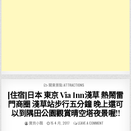
POSTED
關東景點 ATTRACTIONS
IN
[住宿]日本 東京 Via Inn淺草 熱鬧雷
門商圈 淺草站步行五分鐘 晚上還可
以到隅田公園觀賞晴空塔夜景喔!!
AUTHOR:
PUBLISHED
ON
寶貝小飄
15 4 月, 2017
LEAVE A COMMENT
DATE:
[住