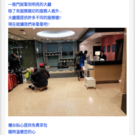
一進門就看到明亮的大廳
以
到
除了有服務親切的服務人員外…
隅
大廳還提供許多不同的服務喔!!
田
現在就讓我們來看看吧!!
公
園
觀
賞
晴
空
塔
夜
景
喔!!
櫃台貼心提供免費茶包
隨時溫暖您的心