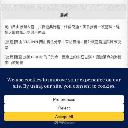
最新
岡山自由行懶人包｜六條經典行程、住宿交通、美食推薦一次整理，從
桃太郎故鄉玩到瀨戶內海
[旅遊]岡山 VIA INN 岡山實住分享：車站直結，窗外就是鐵道與城市夜
景
[旅遊]廣島 走進1200年的千光寺！懸崖上的朱紅古剎，俯瞰瀨戶內海最
美山城風景
名古屋自由行懶人包｜五條經典行程一次整理，從市區、犬山到白川鄉
都能輕鬆玩
[旅遊]瑞芳 芳印鉄旅：住進黃金山城的茶金時光，火車與山景陪你過一
晚
分類
【日本山陰山陽地方】
(52)