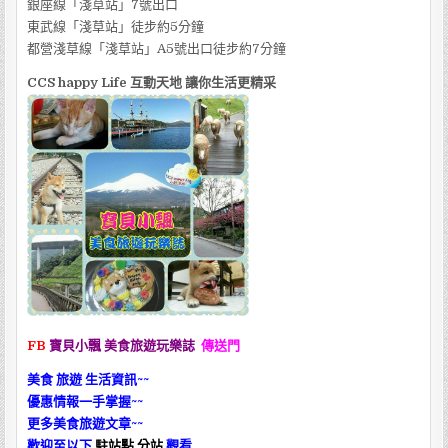
銀座線「淺草站」7號出口
東武線「淺草站」徒步約5分鐘
都營淺草線「淺草站」A5號出口徒步約7分鐘
CCS happy Life 互動天地 讓你生活更精采
FB
寶貝
小飄
美食
旅遊玩樂誌
傳送門
美食 旅遊 生活資訊~~
優惠情報一手掌握~~
更多美食旅遊文章~~
歡迎至以下
駐站點 分站
觀看