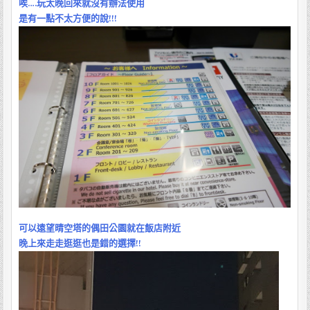
唉….玩太晚回來就沒有辦法使用
是有一點不太方便的說!!!
可以遠望晴空塔的偶田公園就在飯店附近
晚上來走走逛逛也是錯的選擇!!