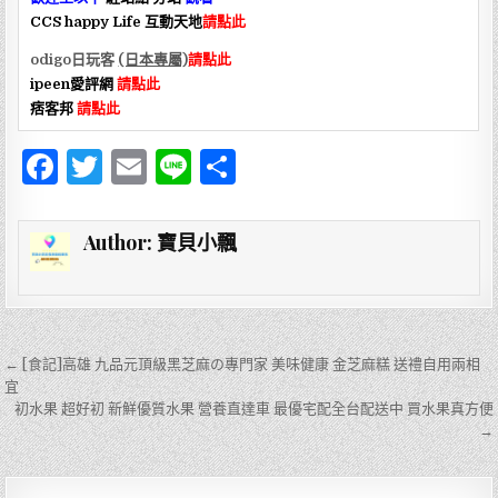
CCS happy Life 互動天地
請點此
odigo日玩客
(日本專屬)
請點此
ipeen愛評網
請點此
痞客邦
請點此
F
T
E
Li
分
a
w
m
n
享
c
it
ai
e
Author:
寶貝小飄
e
te
l
b
r
o
文
← [食記]高雄 九品元頂級黑芝麻の專門家 美味健康 金芝麻糕 送禮自用兩相
o
章
宜
k
初水果 超好初 新鮮優質水果 營養直達車 最優宅配全台配送中 買水果真方便
導
→
覽