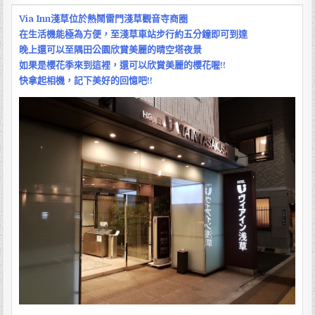
宿]
日
Via Inn淺草位於熱鬧雷門淺草觀音寺商圈
本
在生活機能極為方便，至淺草車站步行約五分鐘即可到達
東
晚上還可以至隅田公園欣賞
美麗
的晴空塔夜景
京
VIA
如果是櫻花季來到這裡，還可以欣賞美麗的櫻花喔!!
INN
快拿起相機，記下美好的回憶吧!!
淺
草
熱
鬧
雷
門
商
圈
淺
草
站
步
行
五
分
鐘
晚
上
還
可