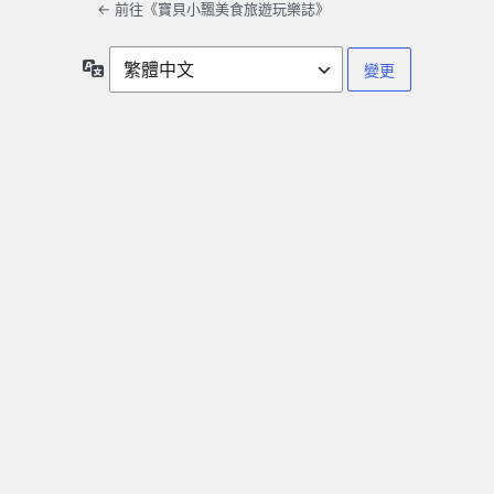
← 前往《寶貝小飄美食旅遊玩樂誌》
語
言