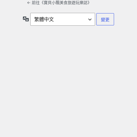
← 前往《寶貝小飄美食旅遊玩樂誌》
語
言