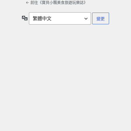
← 前往《寶貝小飄美食旅遊玩樂誌》
語
言