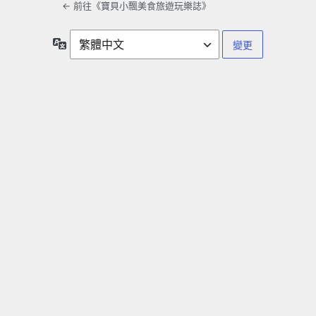
← 前往《寶貝小飄美食旅遊玩樂誌》
語
言